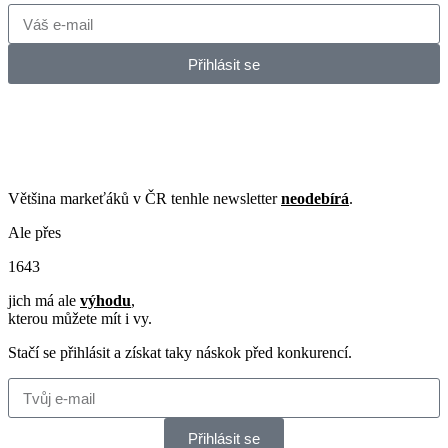
Přihlásit se
©2026 Všechna práva vyhrazena. Ceny bez DPH, pokud není
uvedeno jinak. Vždy platí
VOP
.
Většina markeťáků v ČR tenhle newsletter
neodebírá
.
Ale přes
1
6
4
3
jich má ale
výhodu
,
kterou můžete mít i vy.
Stačí se přihlásit a získat taky náskok před konkurencí.
Přihlásit se