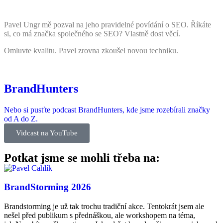
Pavel Ungr mě pozval na jeho pravidelné povídání o SEO. Říkáte
si, co má značka společného se SEO? Vlastně dost věcí.
Omluvte kvalitu. Pavel zrovna zkoušel novou techniku.
BrandHunters
Nebo si pusťte podcast BrandHunters, kde jsme rozebírali značky
od A do Z.
Vidcast na YouTube
Potkat jsme se mohli třeba na:
BrandStorming 2026
Brandstorming je už tak trochu tradiční akce. Tentokrát jsem ale
nešel před publikum s přednáškou, ale workshopem na téma,