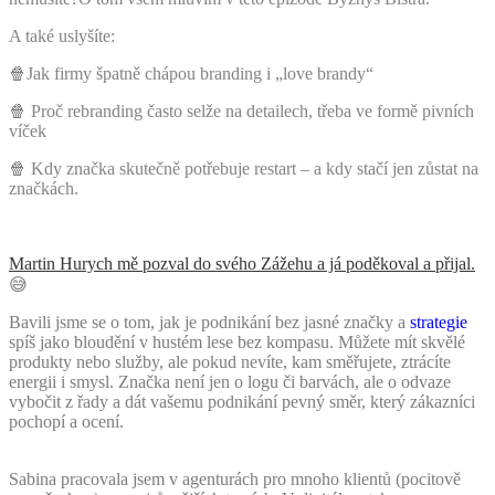
A také uslyšíte:
🍿Jak firmy špatně chápou branding i „love brandy“
🍿 Proč rebranding často selže na detailech, třeba ve formě pivních
víček
🍿 Kdy značka skutečně potřebuje restart – a kdy stačí jen zůstat na
značkách.
Martin Hurych mě pozval do svého Zážehu a já poděkoval a přijal.
😅
Bavili jsme se o tom, jak je podnikání bez jasné značky a
strategie
spíš jako bloudění v hustém lese bez kompasu. Můžete mít skvělé
produkty nebo služby, ale pokud nevíte, kam směřujete, ztrácíte
energii i smysl. Značka není jen o logu či barvách, ale o odvaze
vybočit z řady a dát vašemu podnikání pevný směr, který zákazníci
pochopí a ocení.
Sabina pracovala jsem v agenturách pro mnoho klientů (pocitově