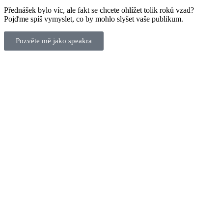
Přednášek bylo víc, ale fakt se chcete ohlížet tolik roků vzad?
Pojďme spíš vymyslet, co by mohlo slyšet vaše publikum.
Pozvěte mě jako speakra
Pavel Cahlík
Jsem na značky!
pavel@jsemnaznacky.cz
+420 608 069 027
Zůstaňme ve spojení!
Značkový newsletter
jednou za měsíc o tom, jak budovat značku a
brand marketingu.