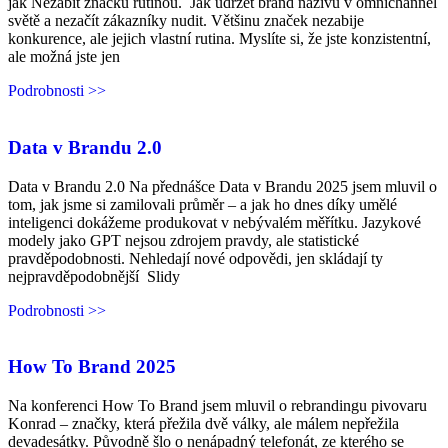
jak Nezabít značku rutinou. Jak udržet brand naživu v omnichannel
světě a nezačít zákazníky nudit. Většinu značek nezabije
konkurence, ale jejich vlastní rutina. Myslíte si, že jste konzistentní,
ale možná jste jen
Podrobnosti >>
Data v Brandu 2.0
Data v Brandu 2.0 Na přednášce Data v Brandu 2025 jsem mluvil o
tom, jak jsme si zamilovali průměr – a jak ho dnes díky umělé
inteligenci dokážeme produkovat v nebývalém měřítku. Jazykové
modely jako GPT nejsou zdrojem pravdy, ale statistické
pravděpodobnosti. Nehledají nové odpovědi, jen skládají ty
nejpravděpodobnější Slidy
Podrobnosti >>
How To Brand 2025
Na konferenci How To Brand jsem mluvil o rebrandingu pivovaru
Konrad – značky, která přežila dvě války, ale málem nepřežila
devadesátky. Původně šlo o nenápadný telefonát, ze kterého se