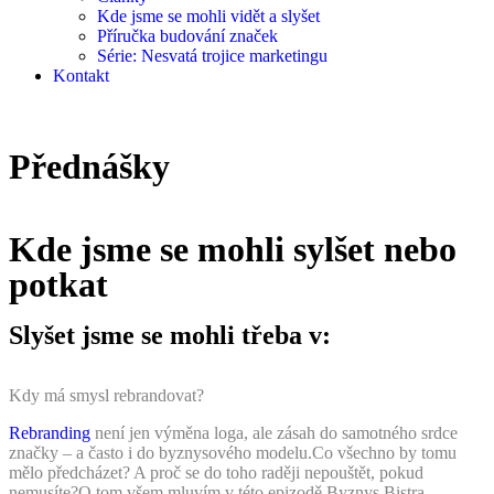
Kde jsme se mohli vidět a slyšet
Příručka budování značek
Série: Nesvatá trojice marketingu
Kontakt
Přednášky
Kde jsme se mohli sylšet nebo
potkat
Slyšet jsme se mohli třeba v:
Kdy má smysl rebrandovat?
Rebranding
není jen výměna loga, ale zásah do samotného srdce
značky – a často i do byznysového modelu.
Co všechno by tomu
mělo předcházet? A proč se do toho raději nepouštět, pokud
nemusíte?O tom všem mluvím v této epizodě Byznys Bistra.