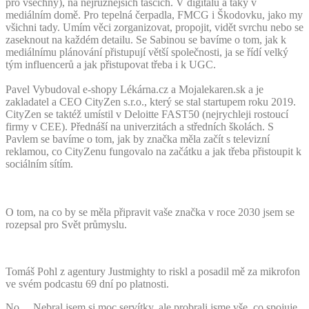
pro všechny), na nejrůznějších tascích. V digitálu a taky v
mediálním domě. Pro tepelná čerpadla, FMCG i Škodovku, jako my
všichni tady. Umím věci zorganizovat, propojit, vidět svrchu nebo se
zaseknout na každém detailu.
Se Sabinou se bavíme o tom, jak k
mediálnímu plánování přistupují větší společnosti, ja se řídí velký
tým influencerů a jak přistupovat třeba i k UGC.
Pavel Vybudoval e-shopy Lékárna.cz a Mojalekaren.sk a je
zakladatel a CEO CityZen s.r.o., který se stal startupem roku 2019.
CityZen se taktéž umístil v Deloitte FAST50 (nejrychleji rostoucí
firmy v CEE). Přednáší na univerzitách a středních školách.
S
Pavlem se bavíme o tom, jak by značka měla začít s televizní
reklamou, co CityZenu fungovalo na začátku a jak třeba přistoupit k
sociálním sítím.
O tom, na co by se měla připravit vaše značka v roce 2030 jsem se
rozepsal pro Svět průmyslu.
Tomáš Pohl z agentury Justmighty to riskl a posadil mě za mikrofon
ve svém podcastu 69 dní po platnosti.
No… Nebral jsem si moc servítky, ale probrali jsme vše, co spojuje