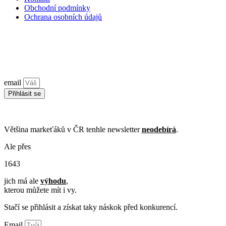
Obchodní podmínky
Ochrana osobních údajů
Zůstaňme ve spojení!
Značkový newsletter
jednou za měsíc o tom, jak budovat značku a
brand marketingu.
email
Přihlásit se
©2026 Všechna práva vyhrazena. Ceny bez DPH, pokud není
uvedeno jinak. Vždy platí
VOP
.
Většina markeťáků v ČR tenhle newsletter
neodebírá
.
Ale přes
1
6
4
3
jich má ale
výhodu
,
kterou můžete mít i vy.
Stačí se přihlásit a získat taky náskok před konkurencí.
Email