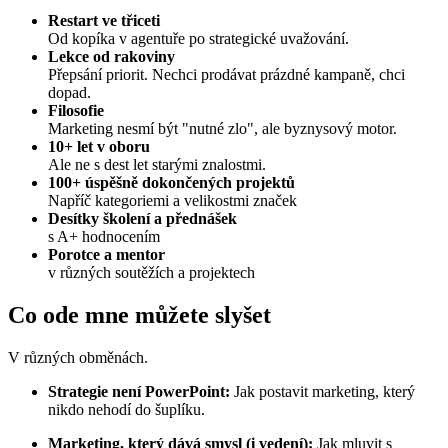
Restart ve třiceti
Od kopíka v agentuře po strategické uvažování.
Lekce od rakoviny
Přepsání priorit. Nechci prodávat prázdné kampaně, chci
dopad.
Filosofie
Marketing nesmí být "nutné zlo", ale byznysový motor.
10+ let v oboru
Ale ne s dest let starými znalostmi.
100+ úspěšně dokončených projektů
Napříč kategoriemi a velikostmi značek
Desítky školení a přednášek
s A+ hodnocením
Porotce a mentor
v různých soutěžích a projektech
Co ode mne můžete slyšet
V různých obměnách.
Strategie není PowerPoint:
Jak postavit marketing, který
nikdo nehodí do šuplíku.
Marketing, který dává smysl (i vedení):
Jak mluvit s