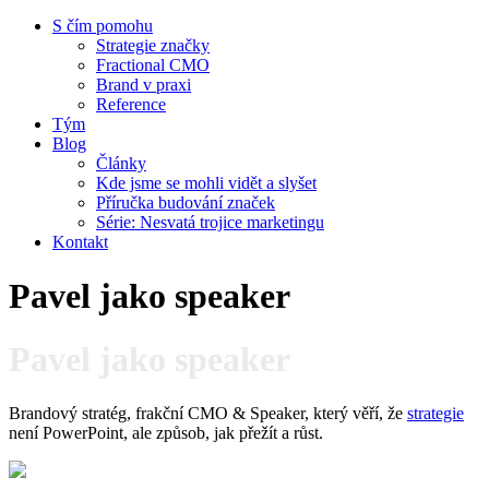
S čím pomohu
Strategie značky
Fractional CMO
Brand v praxi
Reference
Tým
Blog
Články
Kde jsme se mohli vidět a slyšet
Příručka budování značek
Série: Nesvatá trojice marketingu
Kontakt
Pavel jako speaker
Pavel jako speaker
Brandový stratég, frakční CMO & Speaker, který věří, že
strategie
není PowerPoint, ale způsob, jak přežít a růst.