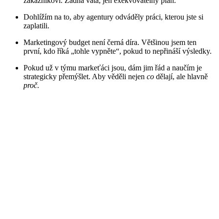
zákazníkovi. Žádná vata, jen exekvovatelný plán.
Dohlížím na to, aby agentury odváděly práci, kterou jste si
zaplatili.
Marketingový budget není černá díra. Většinou jsem ten
první, kdo říká „tohle vypněte“, pokud to nepřináší výsledky.
Pokud už v týmu markeťáci jsou, dám jim řád a naučím je
strategicky přemýšlet. Aby věděli nejen
co
dělají, ale hlavně
proč
.