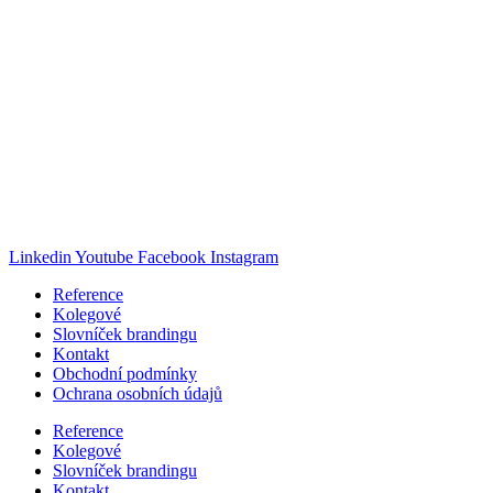
Pavel Cahlík
Jsem na značky!
pavel@jsemnaznacky.cz
+420 608 069 027
Linkedin
Youtube
Facebook
Instagram
Reference
Kolegové
Slovníček brandingu
Kontakt
Obchodní podmínky
Ochrana osobních údajů
Reference
Kolegové
Slovníček brandingu
Kontakt