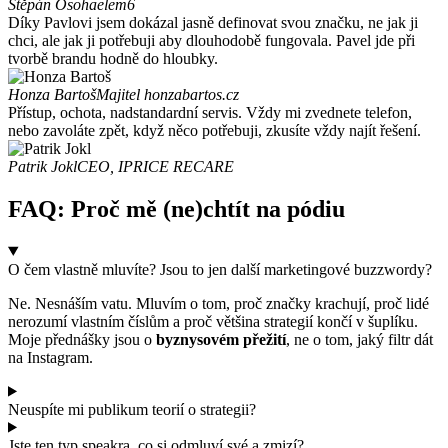
Štěpán Osoha
elem6
Díky Pavlovi jsem dokázal jasně definovat svou značku, ne jak ji
chci, ale jak ji potřebuji aby dlouhodobě fungovala. Pavel jde při
tvorbě brandu hodně do hloubky.
Honza Bartoš
Majitel honzabartos.cz
Přístup, ochota, nadstandardní servis. Vždy mi zvednete telefon,
nebo zavoláte zpět, když něco potřebuji, zkusíte vždy najít řešení.
Patrik Jokl
CEO, IPRICE RECARE
FAQ: Proč mě (ne)chtít na pódiu
O čem vlastně mluvíte? Jsou to jen další marketingové buzzwordy?
Ne. Nesnáším vatu. Mluvím o tom, proč značky krachují, proč lidé
nerozumí vlastním číslům a proč většina strategií končí v šuplíku.
Moje přednášky jsou o
byznysovém přežití
, ne o tom, jaký filtr dát
na Instagram.
Neuspíte mi publikum teorií o strategii?
Jste ten typ speakra, co si odmluví své a zmizí?