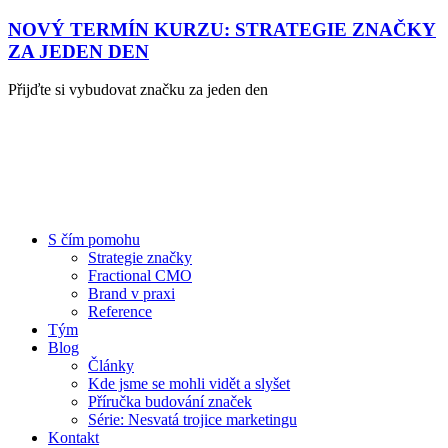
NOVÝ TERMÍN KURZU: STRATEGIE ZNAČKY
ZA JEDEN DEN
Přijďte si vybudovat značku za jeden den
S čím pomohu
Strategie značky
Fractional CMO
Brand v praxi
Reference
Tým
Blog
Články
Kde jsme se mohli vidět a slyšet
Příručka budování značek
Série: Nesvatá trojice marketingu
Kontakt