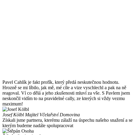
Pavel Cahlík je fakt profík, který předá neskutečnou hodnotu.
Hrozně se mi líbilo, jak mě, mé cíle a vize vyschlechl a pak na ně
reagoval. Ví co dělá a jeho zkušenosti mluví za vše. S Pavlem jsem
neskončil vidím to na pravidelné cally, ze kterých si vždy vezmu
maximum!
Josef Kölbl
Majitel Včelařství Domovina
Získali jsme partnera, kterému zálaží na úspechu našeho snažení a se
kterým budeme nadále spolupracovat