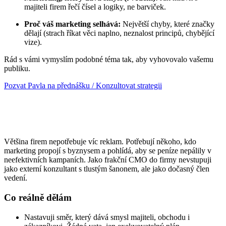
majiteli firem řečí čísel a logiky, ne barviček.
Proč váš marketing selhává:
Největší chyby, které značky
dělají (strach říkat věci naplno, neznalost principů, chybějící
vize).
Rád s vámi vymyslím podobné téma tak, aby vyhovovalo vašemu
publiku.
Pozvat Pavla na přednášku / Konzultovat strategii
Moje role brandového stratéga a
frakčního CMO
Většina firem nepotřebuje víc reklam. Potřebují někoho, kdo
marketing propojí s byznysem a pohlídá, aby se peníze nepálily v
neefektivních kampaních. Jako frakční CMO do firmy nevstupuji
jako externí konzultant s tlustým šanonem, ale jako dočasný člen
vedení.
Co reálně dělám
Nastavuji směr, který dává smysl majiteli, obchodu i