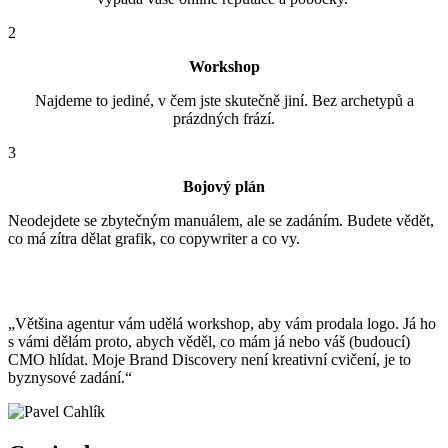
2
Workshop
Najdeme to jediné, v čem jste skutečně jiní. Bez archetypů a
prázdných frází.
3
Bojový plán
Neodejdete se zbytečným manuálem, ale se zadáním. Budete vědět,
co má zítra dělat grafik, co copywriter a co vy.
Proč do toho jít se mnou?
„Většina agentur vám udělá workshop, aby vám prodala logo. Já ho
s vámi dělám proto, abych věděl, co mám já nebo váš (budoucí)
CMO hlídat. Moje Brand Discovery není kreativní cvičení, je to
byznysové zadání.“