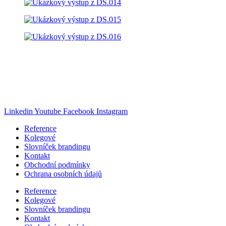
Pavel Cahlík
Jsem na značky!
pavel@jsemnaznacky.cz
+420 608 069 027
Linkedin
Youtube
Facebook
Instagram
Reference
Kolegové
Slovníček brandingu
Kontakt
Obchodní podmínky
Ochrana osobních údajů
Reference
Kolegové
Slovníček brandingu
Kontakt