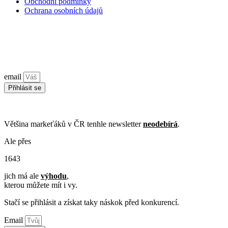
Obchodní podmínky
Ochrana osobních údajů
Zůstaňme ve spojení!
Značkový newsletter
jednou za měsíc o tom, jak budovat značku a
brand marketingu.
email
Přihlásit se
©2026 Všechna práva vyhrazena. Ceny bez DPH, pokud není
uvedeno jinak. Vždy platí
VOP
.
Většina markeťáků v ČR tenhle newsletter
neodebírá
.
Ale přes
1
6
4
3
jich má ale
výhodu
,
kterou můžete mít i vy.
Stačí se přihlásit a získat taky náskok před konkurencí.
Email