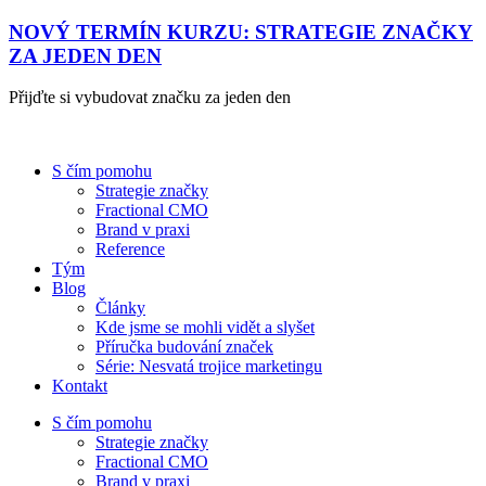
NOVÝ TERMÍN KURZU: STRATEGIE ZNAČKY
ZA JEDEN DEN
Přijďte si vybudovat značku za jeden den
S čím pomohu
Strategie značky
Fractional CMO
Brand v praxi
Reference
Tým
Blog
Články
Kde jsme se mohli vidět a slyšet
Příručka budování značek
Série: Nesvatá trojice marketingu
Kontakt
S čím pomohu
Strategie značky
Fractional CMO
Brand v praxi