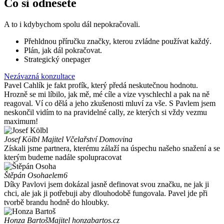
Co si odnesete
A to i kdybychom spolu dál nepokračovali.
Přehldnou příručku značky, kterou zvládne používat každý.
Plán, jak dál pokračovat.
Strategický onepager
Nezávazná konzultace
Pavel Cahlík je fakt profík, který předá neskutečnou hodnotu.
Hrozně se mi líbilo, jak mě, mé cíle a vize vyschlechl a pak na ně
reagoval. Ví co dělá a jeho zkušenosti mluví za vše. S Pavlem jsem
neskončil vidím to na pravidelné cally, ze kterých si vždy vezmu
maximum!
Josef Kölbl
Majitel Včelařství Domovina
Získali jsme partnera, kterému zálaží na úspechu našeho snažení a se
kterým budeme nadále spolupracovat
Štěpán Osoha
elem6
Díky Pavlovi jsem dokázal jasně definovat svou značku, ne jak ji
chci, ale jak ji potřebuji aby dlouhodobě fungovala. Pavel jde při
tvorbě brandu hodně do hloubky.
Honza Bartoš
Majitel honzabartos.cz