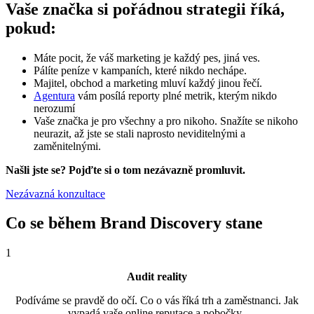
Vaše značka si pořádnou strategii říká,
pokud:
Máte pocit, že váš marketing je každý pes, jiná ves.
Pálíte peníze v kampaních, které nikdo nechápe.
Majitel, obchod a marketing mluví každý jinou řečí.
Agentura
vám posílá reporty plné metrik, kterým nikdo
nerozumí
Vaše značka je pro všechny a pro nikoho. Snažíte se nikoho
neurazit, až jste se stali naprosto neviditelnými a
zaměnitelnými.
Našli jste se? Pojďte si o tom nezávazně promluvit.
Nezávazná konzultace
Co se během Brand Discovery stane
1
Audit reality
Podíváme se pravdě do očí. Co o vás říká trh a zaměstnanci. Jak
vypadá vaše online reputace a pobočky.