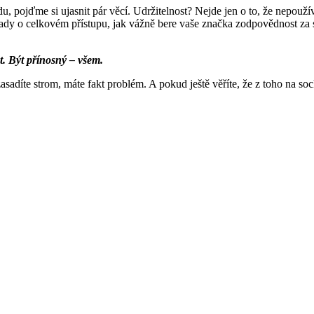
 pojďme si ujasnit pár věcí. Udržitelnost? Nejde jen o to, že nepoužív
ady o celkov
é
m přístupu, jak vážně bere vaše značka zodpovědnost za 
at. Být přínosný – všem.
asadíte strom, máte fakt problém. A pokud ještě věříte, že z toho na sock