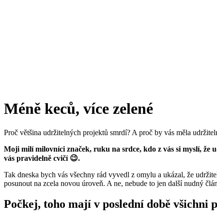
Méně keců, více zelené
Proč většina udržitelných projektů smrdí? A proč by vás měla udržiteln
Moji milí milovníci značek, ruku na srdce, kdo z vás si myslí, ž
vás pravidelně cvičí 😉.
Tak dneska bych vás všechny rád vyvedl z omylu a ukázal, že udržite
posunout na zcela novou úroveň. A ne, nebude to jen další nudný čl
Počkej, toho mají v poslední době všichni p