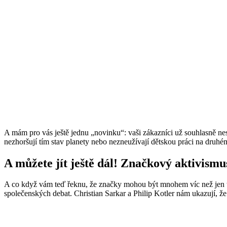
A mám pro vás ještě jednu „novinku“: vaši zákazníci už souhlasně nesp
nezhoršují tím stav planety nebo nezneužív
ají
dětskou práci na druh
é
m
A můžete jít ještě dál! Značkový aktivismu
A co když vám teď řeknu, že značky mohou být mnohem víc než jen t
společenský
ch debat. Christian Sarkar a Philip Kotler n
ám ukazují, že