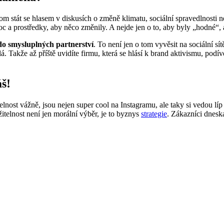
tom stát se hlasem v diskusích o změně klimatu, sociální spravedlnosti 
 a prostředky, aby něco změnily. A nejde jen o to, aby byly „hodné“, al
 do smysluplných partnerství
. To není jen o tom vyvěsit na sociální sít
á. Takže až příště uvidíte firmu, kter
á
se hlásí k brand aktivismu, podíve
áš!
itelnost vážně, jsou nejen super cool na Instagramu, ale taky si vedou lí
itelnost není jen morální výběr, je to byznys
strategie
. Zákazníci dneska