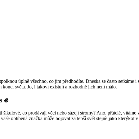
olknou úplně všechno, co jim předhodíte. Dneska se často setkáme i s t
 konci světa. Jo, i takoví existují a rozhodně jich není málo.
s ✊
i šikulov
é
, co prodávají věci nebo sázejí stromy
? Ano, p
řátel
é
, vítáme 
 vaše oblíben
á
značka může bojovat za lepší svět stejně jako kterýkoli