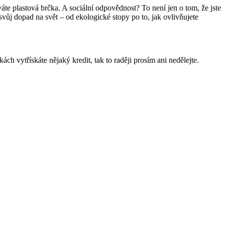
áte plastov
á
brčka. A sociální odpovědnost? To není jen o tom, že jste
svůj dopad na svět – od ekologick
é
stopy po to, jak ovlivňujete
ách vytřískáte nějaký kredit, tak to raději prosím ani nedělejte.