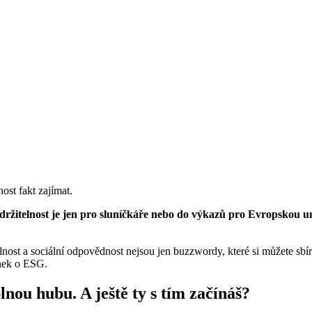
ost fakt zajímat.
e udržitelnost je jen pro sluníčkáře nebo do výkazů pro Evropskou u
lnost a sociální odpovědnost nejsou jen buzzwordy, kter
é
si můžete sbí
ánek o ESG.
lnou hubu. A ještě ty s tím začínáš?