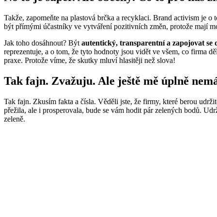
Takže, zapomeňte na plastov
á
brčka a recyklaci. Brand activism je o 
být přímými účastníky ve vytváření pozitivních změn, protože mají moc
Jak toho dosá
hnout? B
ýt
autentický, transparentní a zapojovat se
reprezentuje, a o tom, že tyto hodnoty jsou vidět ve všem, co firma děl
praxe. Protože víme, že skutky mluví hlasitěji než slova!
Tak fajn. Zvažuju. Ale ještě mě úplně nem
Tak fajn. Zkusím fakta a čísla. Věděli jste, že firmy, které berou udrž
přežila, ale i prosperovala, bude se vám hodit pár zelených bodů. Udrž
zeleně.