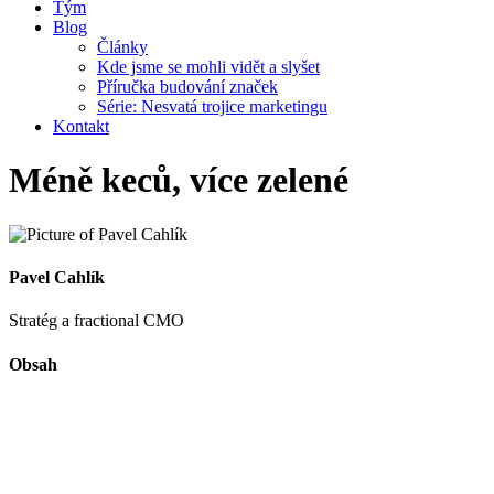
Tým
Blog
Články
Kde jsme se mohli vidět a slyšet
Příručka budování značek
Série: Nesvatá trojice marketingu
Kontakt
Méně keců, více zelené
Pavel Cahlík
Stratég a fractional CMO
Obsah