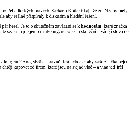
nebo třeba lidských právech. Sarkar a Kotler říkají, že značky by měly
e aby reálně přispívaly k diskusím a hledání řešení.
ě pár hesel. Je to o skutečn
é
m zavázání se k
hodnotám
, kter
é
značka
jte se, jestli jde jen o marketing, nebo jestli skutečně uvádějí slova do
p v long run? Ano, slyšíte správně. Jestli chcete, aby vaše značka nejen
 chtějí kupovat od firem, které jsou na stejné vlně – a vlna teď frčí