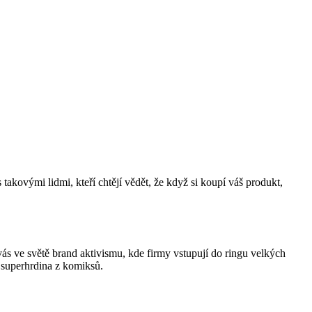
akovými lidmi, kteří chtějí vědět, že když si koupí váš produkt,
vás ve světě
brand
aktivismu, kde firmy vstupují do ringu velkých
v superhrdina z komiksů.