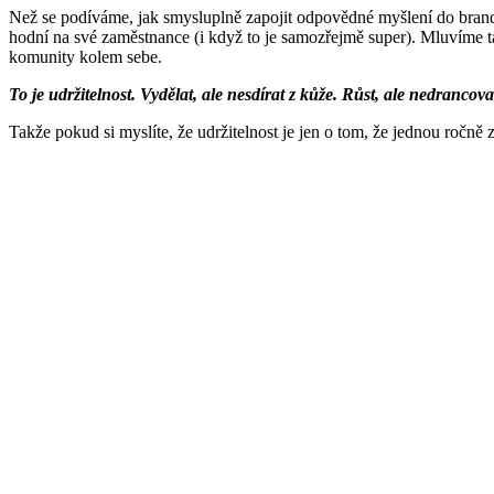
Než se podíváme, jak smysluplně zapojit odpovědné myšlení do brandu,
hodní na sv
é
zaměstnance (i když to je samozřejmě super). Mluvíme t
komunity kolem sebe.
To je udržitelnost. Vydělat, ale nesdírat z kůže. Růst, ale nedrancov
Takže pokud si myslíte, že udržitelnost je jen o tom, že jednou ročně z