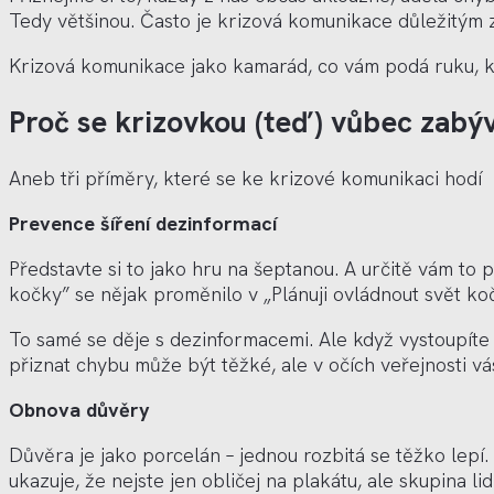
Tedy většinou. Často je krizová komunikace důležitým zd
Krizová komunikace jako kamarád, co vám podá ruku, když
Proč se krizovkou (teď) vůbec zabý
Aneb tři příměry, které se ke krizové komunikaci hodí
Prevence
šíření dezinformací
Představte si to jako hru na šeptanou. A určitě vám to
koč
ky” se n
ějak proměnilo v „Plánuji ovládnout svět k
To sam
é
se děje s dezinformacemi. Ale když vystoupíte
přiznat chybu může být těžk
é
, ale v očí
ch ve
řejnosti v
Obnova důvěry
Důvěra je jako porcelán – jednou rozbitá se těžko lepí
ukazuje, že nejste jen obličej na plakátu, ale skupina 