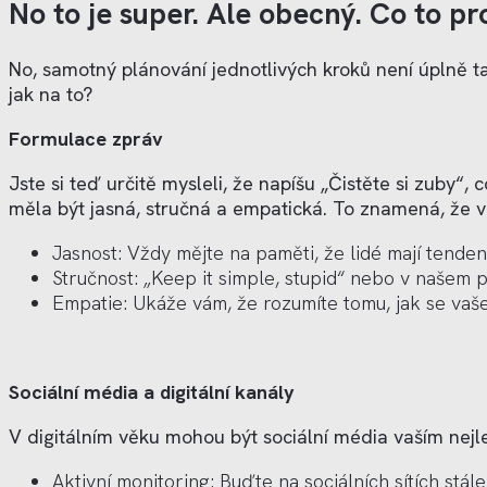
No to je super. Ale obecný. Co to p
No, samotný plánování jednotlivých kroků není úplně ta 
jak na to?
Formulace zpráv
Jste si teď určitě mysleli, že napíšu „Čistěte si zuby“,
měla být jasná, stručná a empatická. To znamená, že va
Jasnost: Vždy mějte na paměti, že lidé mají tendenc
Stručnost: „Keep it simple, stupid“ nebo v našem p
Empatie: Ukáže vám, že rozumíte tomu, jak se vaše
Sociální m
é
dia a digitální kaná
ly
V digitálním věku mohou být sociální média vaším nejle
Aktivní monitoring: Buďte na sociálních sítích stále