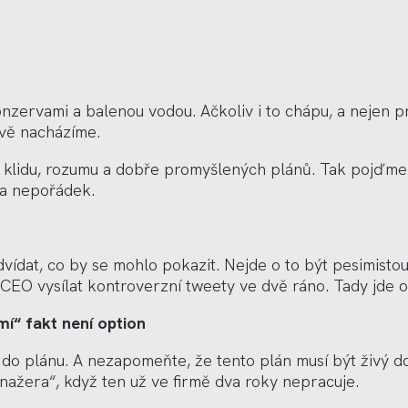
zervami a balenou vodou. Ačkoliv i to chápu, a nejen pr
ávě nacházíme.
klidu, rozumu a dobře promyšlených plánů. Tak pojďme na
ma nepořádek.
dv
ídat, co by se mohlo pokazit. Nejde o to být pesimistou
 CEO vysílat kontroverzní tweety ve dvě ráno. Tady jde 
mí“ fakt není option
í do plánu. A nezapomeňte, ž
e tento pl
án musí být živý d
anaž
era
“,
když
ten u
ž ve firmě dva roky nepracuje.