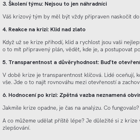
3. Školení týmu: Nejsou to jen náhradníci
Váš krizový tým by měl být vždy připraven naskočit do 
4. Reakce na krizi: Klid nad zlato
Když už se krize přihodí, klid a rychlost jsou vaši nejlep
o to mít připravený plán, vědět, kde je, a postupovat po
5. Transparentnost a důvěryhodnost: Buďte
otev
řen
V době krize je transparentnost klíčová. Lid
é
oceňují, 
vše. Jde o to najít rovnováhu mezi otevřeností a zachov
6. Hodnocení po krizi: Zpětná vazba neznamená obvi
Jakmile krize opadne, je č
as na anal
ýzu. Co fungovalo?
A co můž
eme ud
ělat příště l
é
pe
? Je d
ůležit
é
si z krize
zlepšování.