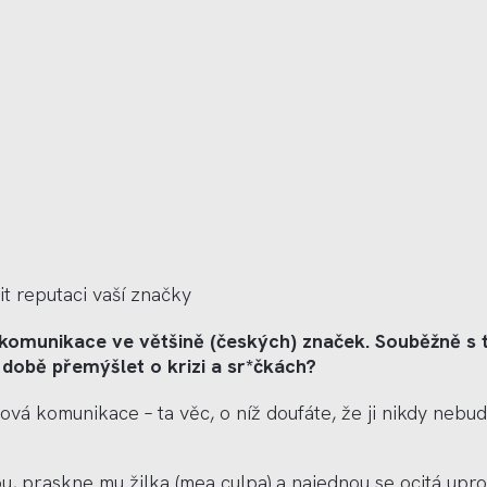
t reputaci vaší značky
á komunikace ve většině (českých) značek. Souběžně s t
 době přemýšlet o krizi a sr*čkách?
izová komunikace –
ta v
ěc, o níž doufáte, že ji nikdy nebu
u, praskne mu žilka (mea culpa) a najednou se ocitá upros