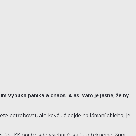
ím vypuká panika a chaos. A asi vám je jasné, že by
dete potřebovat, ale když už dojde na lámání chleba, je
třed PR bouře, kde všichni čekají, co ř
ekneme.
Supi.