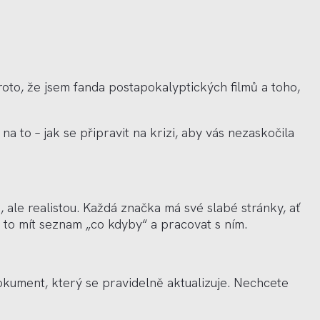
oto, že jsem fanda postapokalyptických filmů a toho,
 to – jak se připravit na krizi, aby vás nezaskočila
, ale realistou. Každá značka má sv
é
slab
é
stránky, ať
o to mít seznam „co kdyby
“
a pracovat s ním.
okument, který se pravidelně aktualizuje. Nechcete