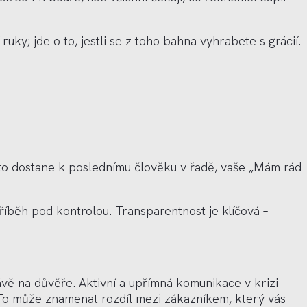
ky; jde o to, jestli se z toho bahna vyhrabete s grácií.
e to dostane k poslednímu člověku v řadě, vaše „Mám rád
říběh pod kontrolou. Transparentnost je klíčová –
rávě
na d
ůvěře. Aktivní a upřímná komunikace v krizi
ě. To může znamenat rozdíl mezi zákazníkem, který vás