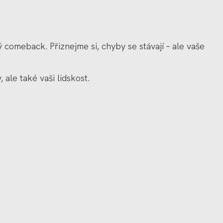
 comeback. Přiznejme si, chyby se stávají –
ale va
še
, ale tak
é
vaši lidskost.