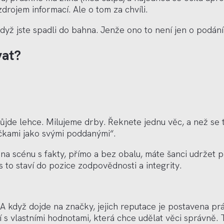
rojem informací. Ale o tom za chvíli.
 jste spadli do bahna. Jenže ono to není jen o podání ru
vat?
 půjde lehce. Milujeme drby. Řeknete jednu věc, a než s
očkami jako svými poddanými“.
 na sc
é
nu s fakty, přímo a bez obalu, máte šanci udrž
et p
ás to staví do pozice zodpovědnosti a integrity.
. A když dojde na značky, jejich reputace je postavena p
lidí s vlastními hodnotami, která chce udělat věci správn