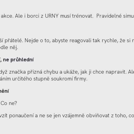
akce. Ale i borci z URNY musí trénovat. Pravideln
é
simu
ší přátel
é
. Nejde o to, abyste reagovali tak rychle, že s
dle něj.
í
, ne pr
ůhlední
když značka přizná chybu a ukáže, jak ji chce napravit. 
áním určit
é
ho stupně soukromí firmy.
nění
 Co ne?
 vzít ponaučení a ne se jen vzájemně obviňovat z toho, co