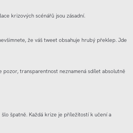
lace krizový
ch sc
é
nářů jsou zásadní.
i nevšimnete, že váš tweet obsahuje hrubý překlep. Jde
Ale pozor, transparentnost neznamená sdílet absolutně
 š
lo
špatně. Každá krize je příležitostí k učení a