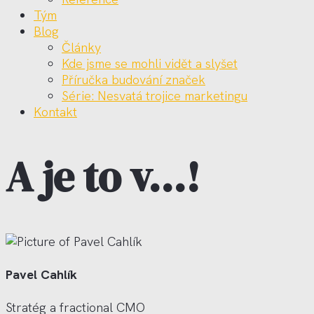
Tým
Blog
Články
Kde jsme se mohli vidět a slyšet
Příručka budování značek
Série: Nesvatá trojice marketingu
Kontakt
A je to v…!
Pavel Cahlík
Stratég a fractional CMO