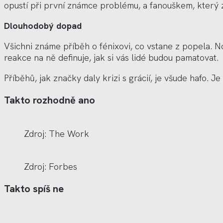
opustí při první známce probl
é
mu, a fanouškem, který 
Dlouhodobý dopad
Všichni zná
me p
říbě
h o f
é
nixovi, co vstane z popela. 
reakce na ně definuje, jak si vá
s lid
é
budou pamatovat.
Příběhů, jak značky daly krizi s grácií, je všude hafo. J
Takto rozhodně ano
Zdroj: The Work
Zdroj: Forbes
Takto spíš ne