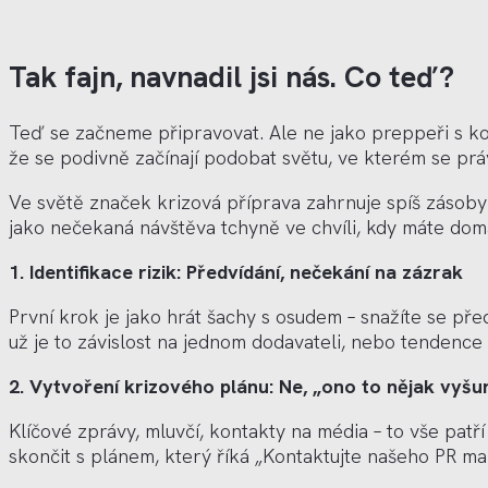
Tak fajn, navnadil jsi nás. Co teď?
Teď se začneme připravovat. Ale ne jako preppeři s kon
že se podivně začínají podobat světu, ve kterém se pr
Ve světě značek krizová příprava zahrnuje spíš zásoby 
jako neč
ekan
á návštěva tchyně ve chvíli, kdy máte do
1. Identifikace rizik: Př
edv
ídání, nečekání na zázrak
První krok je jako hrát šachy s osudem – snaží
te se p
ř
e
už je to závislost na jednom dodavateli, nebo tendence
2. Vytvoření krizov
é
ho plánu: Ne, „ono to nějak vyšu
Kl
íčov
é
zprávy, mluvčí, kontakty na m
é
dia –
to v
š
e pat
ř
skončit s plánem, který říká „Kontaktujte našeho PR m