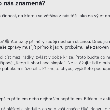
ro nás znamená?
činnost, na kterou se většina z nás těší jako na výlet do
 co? 😄 Ale už ty příměry raději nechám stranou. Dnes jic
še zprávy musí jít přímo k jádru problému, ale zároveň n
i číst mezi řádky, zvlášť v době krize. Proto buďte co ne
řípadě „Keep it short and simple“. Nezatěžujte lidi dlouh
 publikum může cítit. Přiznejte chybu, vyjádřete pochope
pším přítelem nebo nejhorším nepřítelem. Klíčem je akti
 přihlášeni a sledujte, co se o vaší značce říká. Reagujte