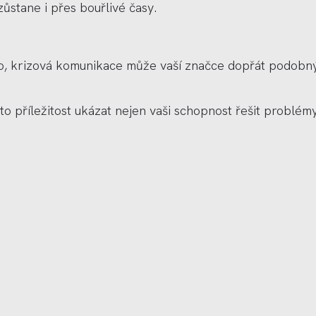
zůstane i př
es bou
ř
liv
é časy.
No, krizová komunikace můž
e va
ší znač
ce dop
řát podobný
e to příležitost ukázat nejen vaši schopnost řeš
it problé
my