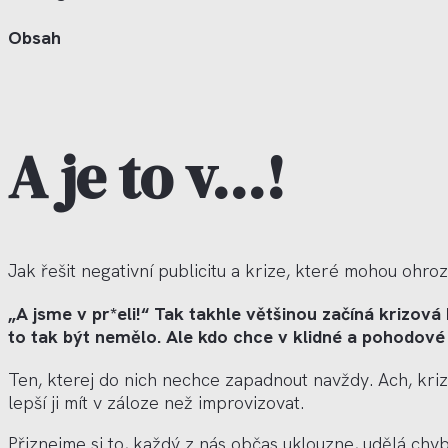
Obsah
A je to v…!
Jak řešit negativní publicitu a krize, kter
é
mohou ohrozi
„A jsme v pr*eli!“ Tak takhle většinou začíná krizov
to tak být nemělo. Ale kdo chce v klidné a pohodové
Ten, kterej do nich nechce zapadnout navždy. Ach, kr
lepší ji mít v zá
loze ne
ž improvizovat.
Přiznejme si to, každý z ná
s ob
čas uklouzne, udělá chyb