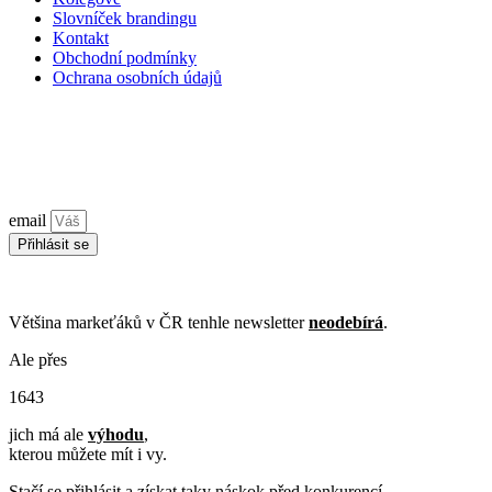
Slovníček brandingu
Kontakt
Obchodní podmínky
Ochrana osobních údajů
Zůstaňme ve spojení!
Značkový newsletter
jednou za měsíc o tom, jak budovat značku a
brand marketingu.
email
Přihlásit se
©2026 Všechna práva vyhrazena. Ceny bez DPH, pokud není
uvedeno jinak. Vždy platí
VOP
.
Většina markeťáků v ČR tenhle newsletter
neodebírá
.
Ale přes
1
6
4
3
jich má ale
výhodu
,
kterou můžete mít i vy.
Stačí se přihlásit a získat taky náskok před konkurencí.