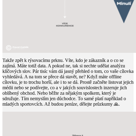
Takže zpět k rýsovacímu prknu. Víte, kdo je zákazník a o co se
zajímá. Máte totiž data. A pokud ne, tak si nechte udělat analýzu
klíčových slov. Pár tisíc vám dá jasný přehled o tom, co vaše cílovka
vyhledává. A na tom se přece dá stavět, ne? Když máte offline
cílovku, je to trochu horší, ale i to se dá. Prostě začněte listovat jejich
médii nebo se podívejte, co a v jakých souvislostech inzeruje jich
oblíbený obchod. Nebo běžte za nějakým spolkem, který je
sdružuje. Tím nemyslím jen důchodce. To samé platí například o
mladých sportovcích. Až budou peníze, dělejte průzkumy 🙏.