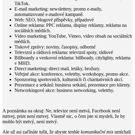
TikTok.
E-mail marketing: newslettery, promo e-maily,
automatizované e-mailové kampaně.
Web: SEO, blogové příspěvky, případové
Online reklama: PPC reklama, display reklamy, reklama na
sociálních médiích.
Video marketing: YouTube, Vimeo, video obsah na sociálních
médiích.
Tiskové zprávy: noviny, časopisy, odborné
Televizní a rádiová reklama: televizní spoty, rádiové
Billboardy a venkovní reklama: billboady, citylighty, reklama
v MHD.
Direct marketing: direct mail, letáky, brožury.
Veřejné akce: konference, veletrhy, workshopy, promo akce.
Sponzoring sportovních, kulturních či charitativních akcí.
Prezentace a setkání: business setkání, prezentace pro klienty.
Networkingové akce: business networking, veletrhy.
A poznámka na okraj: Ne, televize není mrtvá, Facebook není
mrtvej, print není mrtvej. Vlastně nic, o čem jste si mysleli, že by
mohlo být mrtvý, není mrtvý.
Ale už asi začínáte tušit, že abyste tenhle
komunikační mix
umíchali