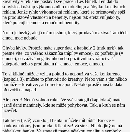
kreativity v reklamě postavil své práce i Les Binett. Ten dal do
souvislosti nástup výkonnostního marketingu a úbytku kreativních
reklam. Jenže tyhle výkonnostní reklamy, které se orientovaly spíš
na produktové vlastnosti a benefity, nejsou tak efektivní jako ty,
které pracují s emocí a emočními benefity.
No to je hezký, ale já mám e-shop, který prodává maziva. Tam těch
emocí moc nebude.
Chyba lávky. Protože máte super data z kapitoly 2 (mrk mrk), tak
přesně víte, co vašeho zákazníka trápí (= emoce), co potřebuje (=
emoce), co zažívá negativního nebo pozitivního v rámci vaší
kategorie nebo s produktem (= emoce, emoce, emoce).
To si klidně můžete vzít, a pokud to nepoužívá vaše konkurence
(kapitola 3), můžete to přetvořit do kreativy. Nebo vám s tím někdo
pomůže = kreativec, art director apod. Někdo prostě musí ta data
přetvořit na nápad.
Ale pozor! Nemá volnou ruku. Ve své strategii (kapitola 4) máte
jasně dané mantinely, kde se může pohybovat. Tak, a kruh se nám
uzavřel.
Tak třeba (jistě) vzniklo „I banku můžete mít rádi“. Emoce =
bankovní domy jsou pruda. Klient zažívá stres. Nikdo jiný nemá
přátelskou banku. Ve strategii máme nějakou tonalitu a symboly