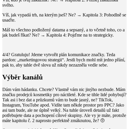
svého.
Víš, jak vypadá trh, na kterým jseš?
Ne?
→ Kapitola 3: Pohodlně se
usaďte.
Máš to všechno podložený datama a sepsaný, a to včetně toho, co a
jak budeš říkat?
Ne?
→ Kapitola 4: Pojďme na to strategicky.
4/4? Gratuluju! Jdeme vytvořit plán komunikace značky. Teda
pardon: „marketingovou strategii“. Jestli bych mohl mít jedno přání,
pak to, aby tahle dvě slova už nikdy nezazněla vedle sebe.
Výběr kanálů
Dám vám hádanku. Chcete? Vlastně vám nic jinýho nezbude. Mám
značku prodejců kosmetiky pro náctileté. Kde se tihle lidé pohybují?
Tak asi i bez dat a průzkumů vám to bude jasný, ne? TikTok,
Instagram, YouTube apod. Vidíte tam někde prostor pro PPC? Jako
asi tam bude, ale ne úplně velký. Na tuhle úroveň detailů už fakt
potřebujete data a pochopení cílové skupiny. Ale vy je máte, protože
máte kapitolu č. 2 naprosto perfektně zmáknutou, že? 🤨