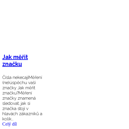
Jak měřit
značku
Čísla nekecajíMěření
(ne)úspěchu vaší
značky Jak měřit
značku?Měření
značky znamená
sledovat, jak si
značka stojí v
hlavách zákazníků a
kolik…
Celý díl