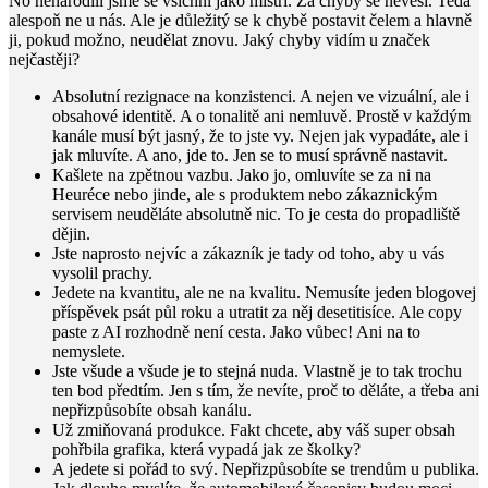
No nenarodili jsme se všichni jako mistři. Za chyby se nevěší. Teda
alespoň ne u nás. Ale je důležitý se k chybě postavit čelem a hlavně
ji, pokud možno, neudělat znovu. Jaký chyby vidím u značek
nejčastěji?
Absolutní rezignace na konzistenci. A nejen ve vizuální, ale i
obsahové identitě. A o tonalitě ani nemluvě. Prostě v každým
kanále musí být jasný, že to jste vy. Nejen jak vypadáte, ale i
jak mluvíte. A ano, jde to. Jen se to musí správně nastavit.
Kašlete na zpětnou vazbu. Jako jo, omluvíte se za ni na
Heuréce nebo jinde, ale s produktem nebo zákaznickým
servisem neuděláte absolutně nic. To je cesta do propadliště
dějin.
Jste naprosto nejvíc a zákazník je tady od toho, aby u vás
vysolil prachy.
Jedete na kvantitu, ale ne na kvalitu. Nemusíte jeden blogovej
příspěvek psát půl roku a utratit za něj desetitisíce. Ale copy
paste z AI rozhodně není cesta. Jako vůbec! Ani na to
nemyslete.
Jste všude a všude je to stejná nuda. Vlastně je to tak trochu
ten bod předtím. Jen s tím, že nevíte, proč to děláte, a třeba ani
nepřizpůsobíte obsah kanálu.
Už zmiňovaná produkce. Fakt chcete, aby váš super obsah
pohřbila grafika, která vypadá jak ze školky?
A jedete si pořád to svý. Nepřizpůsobíte se trendům u publika.