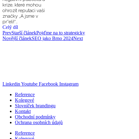
krize, které mohou
ohrozit reputaci vaší
značky „A jsme v
pr*eli!“…
Celý díl
Prev
Starší článek
Pojďme na to strategicky
Novější článek
SEO jako Brno 2024
Next
Pavel Cahlík
Jsem na značky!
pavel@jsemnaznacky.cz
+420 608 069 027
Linkedin
Youtube
Facebook
Instagram
Reference
Kolegové
Slovníček brandingu
Kontakt
Obchodní podmínky
Ochrana osobních údajů
Reference
Kolegové