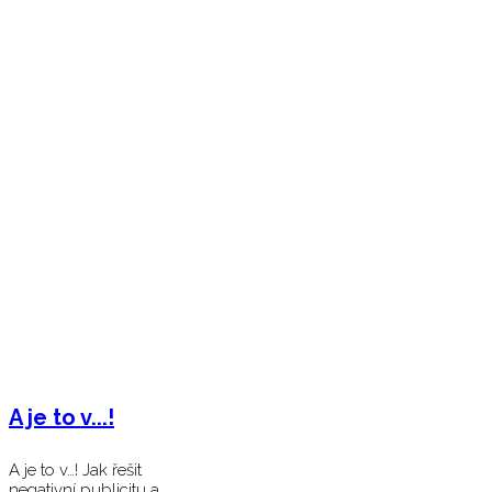
A je to v...!
A je to v…! Jak řešit
negativní publicitu a