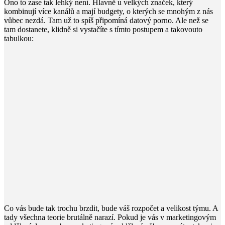
Ono to zase tak lehký není. Hlavně u velkých značek, který
kombinují více kanálů a mají budgety, o kterých se mnohým z nás
vůbec nezdá. Tam už to spíš připomíná datový porno. Ale než se
tam dostanete, klidně si vystačíte s tímto postupem a takovouto
tabulkou:
Co vás bude tak trochu brzdit, bude váš rozpočet a velikost týmu. A
tady všechna teorie brutálně narazí. Pokud je vás v marketingovým