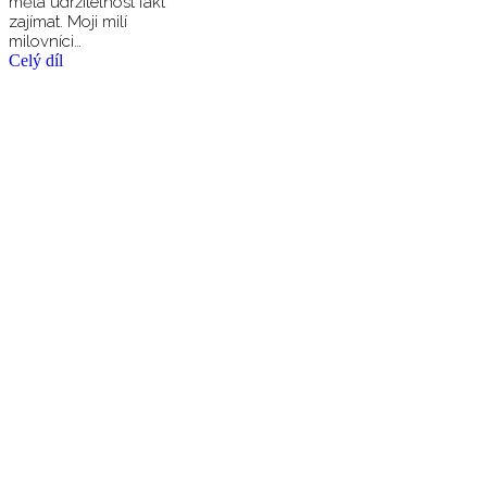
měla udržitelnost fakt
zajímat. Moji milí
milovníci…
Celý díl