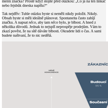
menší značka? Prostě když stojíte před otázkou: „Co já na ten linkáč
nebo fejsbůk dneska napíšu?“
Tak nejdřív: Tuhle otázku byste si neměli nikdy položit. Nikdy.
Obsah byste si měli ideálně plánovat. Spontaneita často zabíjí
značku. A napsat
něco
, aby tam
něco
bylo, je blbost. A hned z
několika důvodů. Jednak to nejspíš neprospěje prodejům. Vám to
zkazí pověst, že na sítě dáváte blbosti. Okradete lidi o čas. A sami
budete naštvaní, že to nic nedělá.