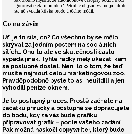
Jak dlouho myslíte, že automobilové časopisy budou moci
ignorovat elektromobilitu? Petrolheadi jsou vymírající druh a
stejně vypadá křivka prodejů těchto médií.
Co na závěr
Uf, je to síla, co? Co všechno by se mělo
skrývat za jedním postem na sociálních
sítích… Ono to ale ve skutečnosti často
vypadá jinak. Tyhle řádky měly ukázat, kam
se postupně dostat. Není to o tom, že teď
musíte najmout celou marketingovou zoo.
Pravděpodobně byste to asi neuřídili a jen
vyhodili peníze oknem.
Je to postupný proces. Prostě začněte na
začátku příručky a postupně se dopracujete
do bodu, kdy za vás bude grafiku
připravovat grafik – podle vašeho zadání.
Pak možná naskočí copywriter, který bude