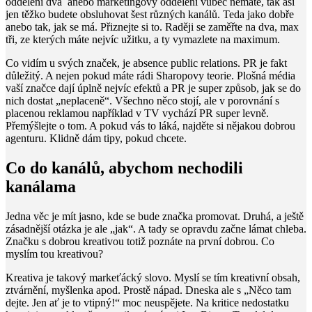
oddělení dva anebo marketingový oddělení vůbec nemáte, tak asi
jen těžko budete obsluhovat šest různých kanálů. Teda jako dobře
anebo tak, jak se má. Přiznejte si to. Raději se zaměřte na dva, max
tři, ze kterých máte nejvíc užitku, a ty vymazlete na maximum.
Co vidím u svých značek, je absence public relations. PR je fakt
důležitý. A nejen pokud máte rádi Sharopovy teorie. Plošná média
vaší značce dají úplně nejvíc efektů a PR je super způsob, jak se do
nich dostat „neplaceně“. Všechno něco stojí, ale v porovnání s
placenou reklamou například v TV vychází PR super levně.
Přemýšlejte o tom. A pokud vás to láká, najděte si nějakou dobrou
agenturu. Klidně dám tipy, pokud chcete.
Co do kanálů, abychom nechodili
kanálama
Jedna věc je mít jasno, kde se bude značka promovat. Druhá, a ještě
zásadnější otázka je ale „jak“. A tady se opravdu začne lámat chleba.
Značku s dobrou kreativou totiž poznáte na první dobrou. Co
myslím tou kreativou?
Kreativa je takový markeťácký slovo. Myslí se tím kreativní obsah,
ztvárnění, myšlenka apod. Prostě nápad. Dneska ale s „Něco tam
dejte. Jen ať je to vtipný!“ moc neuspějete. Na kritice nedostatku