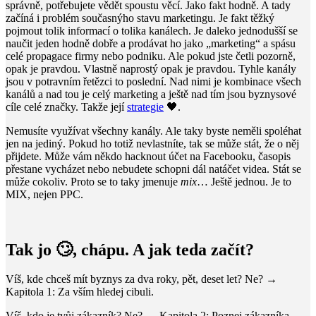
správně, potřebujete vědět spoustu věcí. Jako fakt hodně. A tady
začíná i problém současnýho stavu marketingu. Je fakt těžký
pojmout tolik informací o tolika kanálech. Je daleko jednodušší se
naučit jeden hodně dobře a prodávat ho jako „marketing“ a spásu
celé propagace firmy nebo podniku. Ale pokud jste četli pozorně,
opak je pravdou. Vlastně naprostý opak je pravdou. Tyhle kanály
jsou v potravním řetězci to poslední. Nad nimi je kombinace všech
kanálů a nad tou je celý marketing a ještě nad tím jsou byznysové
cíle celé značky. Takže její
strategie
🖤.
Nemusíte využívat všechny kanály. Ale taky byste neměli spoléhat
jen na jediný. Pokud ho totiž nevlastníte, tak se může stát, že o něj
přijdete. Může vám někdo hacknout účet na Facebooku, časopis
přestane vycházet nebo nebudete schopni dál natáčet videa. Stát se
může cokoliv. Proto se to taky jmenuje
mix
… Ještě jednou. Je to
MIX, nejen PPC.
Tak jo 🙄, chápu. A jak teda začít?
Víš, kde chceš mít byznys za dva roky, pět, deset let? Ne? →
Kapitola 1: Za vším hledej cibuli.
Víš, kdo je tvůj zákazník?
Ne?
→ Kapitola 2: Poznej zákazníka