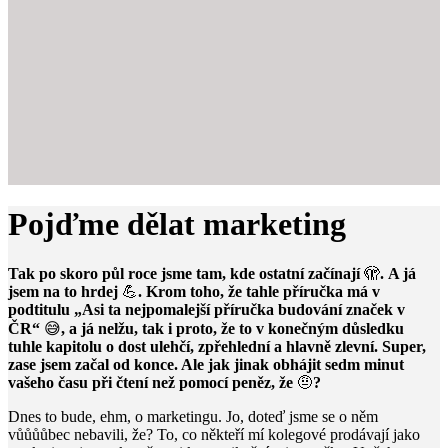
Pojďme dělat marketing
Tak po skoro půl roce jsme tam, kde ostatní začínají
🫣
. A já
jsem na to hrdej
💪
. Krom toho, že tahle příručka má v
podtitulu „Asi ta nejpomalejší příručka budování značek v
ČR“
😅
, a já nelžu, tak i proto, že to v konečným důsledku
tuhle kapitolu o dost ulehčí, zpřehlední a hlavně zlevní. Super,
zase jsem začal od konce. Ale jak jinak obhájit sedm minut
vašeho času při čtení než pomocí peněz, že
🤨
?
Dnes to bude, ehm, o marketingu. Jo, doteď jsme se o něm
vůůůůbec nebavili, že? To, co někteří mí kolegové prodávají jako