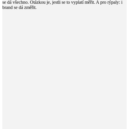
se dá všechno. Otázkou je, jestli se to vyplatí měřit. A pro rýpaly: i
brand se dá změřit.