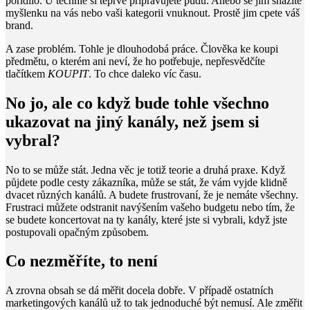
pořídilo. U těchhle si teprve připravujete půdu. Anebo se jim snažíte
myšlenku na vás nebo vaši kategorii vnuknout. Prostě jim cpete váš
brand.
A zase problém. Tohle je dlouhodobá práce. Člověka ke koupi
předmětu, o kterém ani neví, že ho potřebuje, nepřesvědčíte
tlačítkem
KOUPIT
. To chce daleko víc času.
No jo, ale co když bude tohle všechno
ukazovat na jiný kanály, než jsem si
vybral?
No to se může stát. Jedna věc je totiž teorie a druhá praxe. Když
půjdete podle cesty zákazníka, může se stát, že vám vyjde klidně
dvacet různých kanálů. A budete frustrovaní, že je nemáte všechny.
Frustraci můžete odstranit navýšením vašeho budgetu nebo tím, že
se budete koncertovat na ty kanály, které jste si vybrali, když jste
postupovali opačným způsobem.
Co nezměříte, to není
A zrovna obsah se dá měřit docela dobře. V případě ostatních
marketingových kanálů už to tak jednoduché být nemusí. Ale změřit