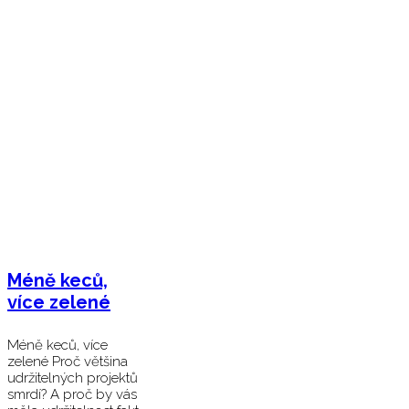
Méně keců,
více zelené
Méně keců, více
zelené Proč většina
udržitelných projektů
smrdí? A proč by vás