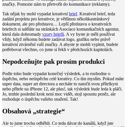
značky. Pomozte nám to přetvořit do komunikace (reklamy).
Tak nějak by mohl vypadat kreativní
brief
. Kreativní brief, teda
zadání projektu pro kreativce, je většinou několikastránkový
dokument, ale pro představu… Lepší představu o kreativních
briefech si uděláte na stránkách Asociace komunikačních agentur,
která dala dohromady
vzory briefů
. A vy byste je měli používat
vždy, když někomu budete zadávat logo, grafiku nebo právě
kreativní ztvárnění vaší značky. A abyste je mohli vyplnit, budete
potřebovat všechno, co jsme si řekli v předchozích kapitolách.
Nepodceňujte pak prosím produkci
Podle toho bude vypadat konečný výsledek, a to rozhodne o
úspěchu, nebo neúspěchu celé kreativy. Co tím myslím. Pokud máte
super data, super art directora a necháte to natočit svou přítelkyni
nebo přítele na iPhone 12, ale plus!, tak výsledek bude leda k pláči.
Jo, tenhle poslední krok není moc vidět, stojí spoustu peněz, ale
rozhoduje o úspěchu vašeho snažení. Tak!
Obsahová „strategie“
Ale to jsme trochu odběhli. Co teda dávat do kanálů, když jste