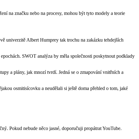
žení na značku nebo na procesy, mohou být tyto modely a teorie
rdově univerzitě Albert Humprey tak trochu na zakázku tehdejších
ech epochách. SWOT analýza by měla společnosti poskytnout podklady
upy a plány, jak mnozí tvrdí. Jedná se o zmapování vnitřních a
ějakou osmitisícovku a neudělali si ještě doma přehled o tom, jaké
ručný. Pokud nebude něco jasné, doporučuji propátrat YouTube.