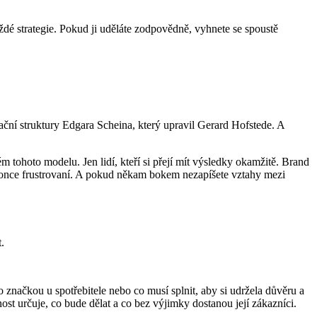
každé strategie. Pokud ji uděláte zodpovědně, vyhnete se spoustě
ační struktury Edgara Scheina, který upravil Gerard Hofstede. A
 tohoto modelu. Jen lidí, kteří si přejí mít výsledky okamžitě. Brand
konce frustrovaní. A pokud někam bokem nezapíšete vztahy mezi
.
načkou u spotřebitele nebo co musí splnit, aby si udržela důvěru a
ost určuje, co bude dělat a co bez výjimky dostanou její zákazníci.