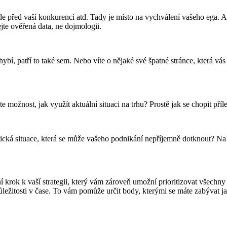
íle před vaší konkurencí atd. Tady je místo na vychválení vašeho ega. A
jte ověřená data, ne dojmologii.
bí, patří to také sem. Nebo víte o nějaké své špatné stránce, která vá
možnost, jak využít aktuální situaci na trhu? Prostě jak se chopit příle
tická situace, která se může vašeho podnikání nepříjemně dotknout? Na
ní krok k vaší strategii, který vám zároveň umožní prioritizovat všechn
důležitosti v čase. To vám pomůže určit body, kterými se máte zabývat j