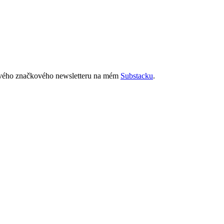
miového značkového newsletteru na mém
Substacku
.