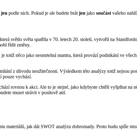
t
jen
podle nich. Pokud je ale budete brát
jen
jako
součást
vašeho nahlí
terá světlo světa spatřila v 70. letech 20. století, vytvořil na Standfo
ohl řídit změny.
je totiž něco jako nesmrtelná mantra, která provází podnikání ve vš
tání z důvodu neužitečnosti. Výsledkem této analýzy totiž nejsou post
í pouze vychází.
ází rovnou k akci. Ale to je stejné, jako kdybyste chtěli vyšplhat na n
udete muset strávit v posilově atd.
poustu materiálů, jak dát SWOT analýzu dohromady. Proto budu spíše st