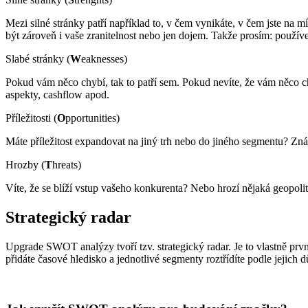
Mezi silné stránky patří například to, v čem vynikáte, v čem jste na m
být zároveň i vaše zranitelnost nebo jen dojem. Takže prosím: používe
Slabé stránky (
W
eaknesses)
Pokud vám něco chybí, tak to patří sem. Pokud nevíte, že vám něco chy
aspekty, cashflow apod.
Příležitosti (
O
pportunities)
Máte příležitost expandovat na jiný trh nebo do jiného segmentu? Znáte 
Hrozby (
T
hreats)
Víte, že se blíží vstup vašeho konkurenta? Nebo hrozí nějaká geopoli
Strategický radar
Upgrade SWOT analýzy tvoří tzv. strategický radar. Je to vlastně prv
přidáte časové hledisko a jednotlivé segmenty roztřídíte podle jejich 