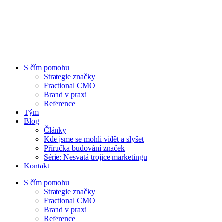
S čím pomohu
Strategie značky
Fractional CMO
Brand v praxi
Reference
Tým
Blog
Články
Kde jsme se mohli vidět a slyšet
Příručka budování značek
Série: Nesvatá trojice marketingu
Kontakt
S čím pomohu
Strategie značky
Fractional CMO
Brand v praxi
Reference