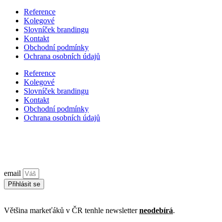
Reference
Kolegové
Slovníček brandingu
Kontakt
Obchodní podmínky
Ochrana osobních údajů
Reference
Kolegové
Slovníček brandingu
Kontakt
Obchodní podmínky
Ochrana osobních údajů
Zůstaňme ve spojení!
Značkový newsletter
jednou za měsíc o tom, jak budovat značku a 
email
Přihlásit se
©2026 Všechna práva vyhrazena. Ceny bez DPH, pokud není uveden
Většina markeťáků v ČR tenhle newsletter
neodebírá
.