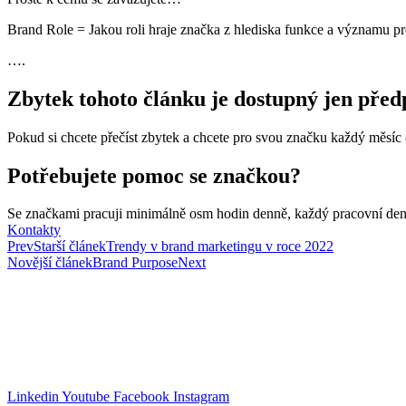
Brand Role = Jakou roli hraje značka z hlediska funkce a významu pro d
….
Zbytek tohoto článku je dostupný jen pře
Pokud si chcete přečíst zbytek a chcete pro svou značku každý měsíc
Potřebujete pomoc se značkou?
Se značkami pracuji minimálně osm hodin denně, každý pracovní den
Kontakty
Prev
Starší článek
Trendy v brand marketingu v roce 2022
Novější článek
Brand Purpose
Next
Pavel Cahlík
Jsem na značky!
pavel@jsemnaznacky.cz
+420 608 069 027
Linkedin
Youtube
Facebook
Instagram