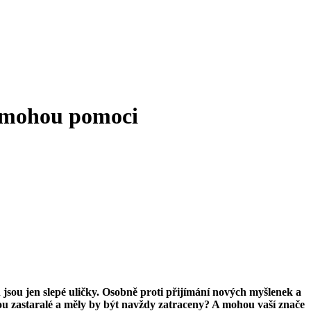
ně mohou pomoci
 jsou jen slepé uličky. Osobně proti přijímání nových myšlenek a
jsou zastaralé a měly by být navždy zatraceny? A mohou vaší znače