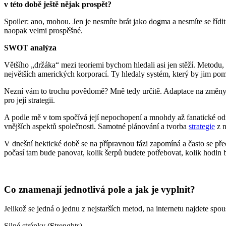
v této době ještě nějak prospět?
Spoiler: ano, mohou. Jen je nesmíte brát jako dogma a nesmíte se řídi
naopak velmi prospěšné.
SWOT analýza
Většího „držáka“ mezi teoriemi bychom hledali asi jen stěží. Metodu, k
největších amerických korporací. Ty hledaly systém, který by jim pom
Nezní vám to trochu povědomě? Mně tedy určitě. Adaptace na změny 
pro její strategii.
A podle mě v tom spočívá její nepochopení a mnohdy až fanatické odmí
vnějších aspektů společnosti. Samotné plánování a tvorba
strategie
z n
V dnešní hektické době se na přípravnou fázi zapomíná a často se přech
počasí tam bude panovat, kolik šerpů budete potřebovat, kolik hodin b
Co znamenají jednotlivá pole a jak je vyplnit?
Jelikož se jedná o jednu z nejstarších metod, na internetu najdete s
Silné stránky (
S
trenghts)