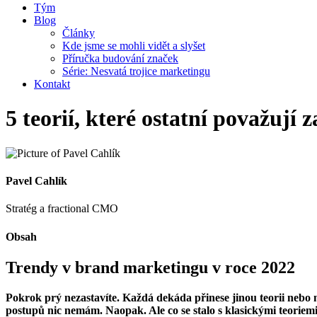
Tým
Blog
Články
Kde jsme se mohli vidět a slyšet
Příručka budování značek
Série: Nesvatá trojice marketingu
Kontakt
5 teorií, které ostatní považuj
Pavel Cahlík
Stratég a fractional CMO
Obsah
Trendy v brand marketingu v roce 2022
Pokrok prý nezastavíte. Každá dekáda přinese jinou teorii nebo n
postupů nic nemám. Naopak. Ale co se stalo s klasickými teoriemi