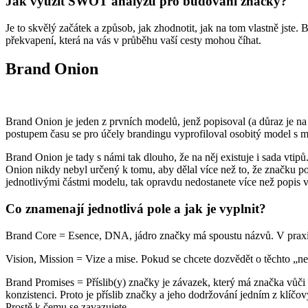
Jak využít SWOT analýzu pro budování značky?
Je to skvělý začátek a způsob, jak zhodnotit, jak na tom vlastně jste.
překvapení, která na vás v průběhu vaší cesty mohou číhat.
Brand Onion
Brand Onion je jeden z prvních modelů, jenž popisoval (a důraz je n
postupem času se pro účely brandingu vyprofiloval osobitý model s 
Brand Onion je tady s námi tak dlouho, že na něj existuje i sada vtip
Onion nikdy nebyl určený k tomu, aby dělal více než to, že značku 
jednotlivými částmi modelu, tak opravdu nedostanete více než popis va
Co znamenají jednotlivá pole a jak je vyplnit?
Brand Core = Esence, DNA, jádro značky má spoustu názvů. V praxi j
Vision, Mission = Vize a mise. Pokud se chcete dozvědět o těchto „n
Brand Promises = Příslib(y) značky je závazek, který má značka vůči
konzistenci. Proto je příslib značky a jeho dodržování jedním z klíčov
Prostě k čemu se zavazujete…