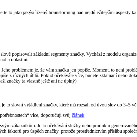
 Berte to jako jakýsi řízený brainstorming nad nejdůležitějšími aspekty 
a slově popisoval) základní segmenty značky. Vychází z modelu organiz
mnoha oblastmi.
ů. Jeho problémem je, že vám značku jen popíše. Moment, to není problém
popíše z různých úhlů. Pokud očekáváte více, budete zklamaní nebo do
ší značky (a vlastně ještě ani ne úplný).
e to slovní vyjádření značky, které má rozsah od dvou slov do 3–5 vět
epotřebnostech“ více, doporučuji svůj
článek
.
 svým zákazníkům. Je to očekávání služby nebo produktu generovaného z
ých faktorů pro úspěch značky, protože prostřednictvím příslibu společn