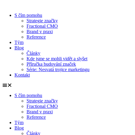
S čím pomohu
Strategie značky
Fractional CMO
Brand v praxi
Reference
Tým
Blog
Články
Kde jsme se mohli vidět a slyšet
Příručka budování značek
Série: Nesvatá trojice marketingu
Kontakt
S čím pomohu
Strategie značky
Fractional CMO
Brand v praxi
Reference
Tým
Blog
Články