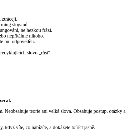
ztrácejí.
orming sloganů.
fungování, ne hezkou frázi.
nebo nepřitáhne nikoho.
ste mu odpověděli.
recyklujících slovo „růst“.
zerát.
em. Neobsahuje teorie ani velká slova. Obsahuje postup, otázky a
když víte, co nabízíte, a dokážete to říct jasně.