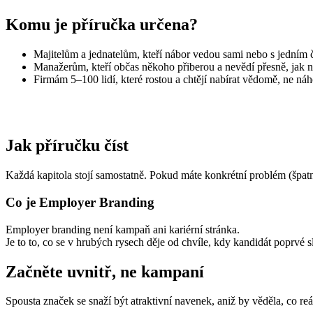
Komu je příručka určena?
Majitelům a jednatelům, kteří nábor vedou sami nebo s jedním
Manažerům, kteří občas někoho přiberou a nevědí přesně, jak n
Firmám 5–100 lidí, které rostou a chtějí nabírat vědomě, ne ná
Jak příručku číst
Každá kapitola stojí samostatně. Pokud máte konkrétní problém (špat
Co je Employer Branding
Employer branding není kampaň ani kariérní stránka.
Je to to, co se v hrubých rysech děje od chvíle, kdy kandidát poprvé s
Začněte uvnitř, ne kampaní
Spousta značek se snaží být atraktivní navenek, aniž by věděla, co re