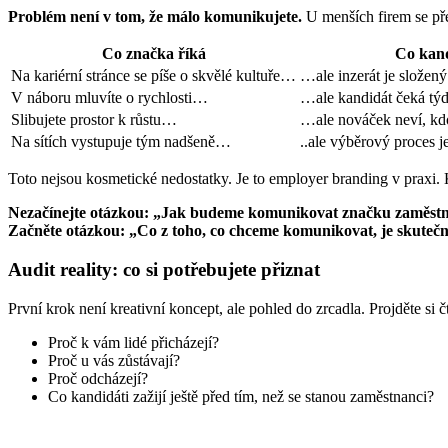
Problém není v tom, že málo komunikujete.
U menších firem se před
Co značka říká
Co kand
Na kariérní stránce se píše o skvělé kultuře…
…ale inzerát je složen
V náboru mluvíte o rychlosti…
…ale kandidát čeká tý
Slibujete prostor k růstu…
…ale nováček neví, kd
Na sítích vystupuje tým nadšeně…
..ale výběrový proces j
Toto nejsou kosmetické nedostatky. Je to employer branding v praxi.
Nezačínejte otázkou: „Jak budeme komunikovat značku zaměstn
Začněte otázkou: „Co z toho, co chceme komunikovat, je skuteč
Audit reality: co si potřebujete přiznat
První krok není kreativní koncept, ale pohled do zrcadla. Projděte si čt
Proč k vám lidé přicházejí?
Proč u vás zůstávají?
Proč odcházejí?
Co kandidáti zažijí ještě před tím, než se stanou zaměstnanci?