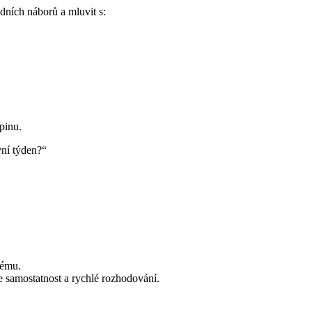
dních náborů a mluvit s:
pinu.
vní týden?“
tému.
le samostatnost a rychlé rozhodování.