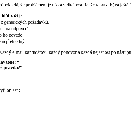
pokládá, že problémem je nízká viditelnost. Jenže v praxi bývá ještě č
idát zažije
ý z generických požadavků.
den na odpověď.
o ho povede.
e nepřehledný.
 Každý e-mail kandidátovi, každý pohovor a každá nejasnost po nástupu
avatele?“
ně pravda?“
yři oblasti: