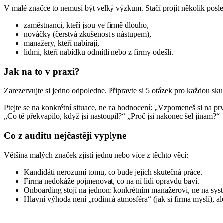
V malé značce to nemusí být velký výzkum. Stačí projít několik posle
zaměstnanci, kteří jsou ve firmě dlouho,
nováčky (čerstvá zkušenost s nástupem),
manažery, kteří nabírají,
lidmi, kteří nabídku odmítli nebo z firmy odešli.
Jak na to v praxi?
Zarezervujte si jedno odpoledne. Připravte si 5 otázek pro každou sku
Ptejte se na konkrétní situace, ne na hodnocení: „Vzpomeneš si na pr
„Co tě překvapilo, když jsi nastoupil?“ „Proč jsi nakonec šel jinam?“
Co z auditu nejčastěji vyplyne
Většina malých značek zjistí jednu nebo více z těchto věcí:
Kandidáti nerozumí tomu, co bude jejich skutečná práce.
Firma nedokáže pojmenovat, co na ní lidi opravdu baví.
Onboarding stojí na jednom konkrétním manažerovi, ne na sys
Hlavní výhoda není „rodinná atmosféra“ (jak si firma myslí), a