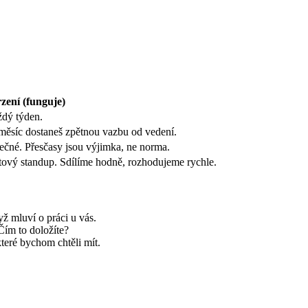
zení (funguje)
ždý týden.
dý měsíc dostaneš zpětnou vazbu od vedení.
lečné. Přesčasy jsou výjimka, ne norma.
tový standup. Sdílíme hodně, rozhodujeme rychle.
yž mluví o práci u vás.
Čím to doložíte?
které bychom chtěli mít.