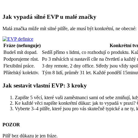
Jak vypadá silné EVP u malé značky
Malá značka může mít silné pilíře, ale musí být konkrétní, ne obecné:
Fráze (nefunguje)
Konkrétní tvr
Budeš mít dopad.
Sedíš přímo s lidmi, co rozhodují o produktu. Ka
Podporujeme růst.
Po 3 měsících si nastavíš cíle na čtvrtletí a kaž
Flexibilní práce.
3 dny remote, 2 dny office. Středy jsou vždy spo
Přátelský kolektiv.
Tým 8 lidí, průměr 31 let. Každé pondělí 15minu
Jak sestavit vlastní EVP: 3 kroky
Zapište 5 věcí, které vaši zaměstnanci sami od sebe zmiňují, kd
Ke každé věci napište konkrétní důkaz: jak to vypadá v praxi? 
Vyberte 3–4 pilíře, které jsou pro vás skutečně typické a ne ty, 
POZOR
Pilíř bez důkazu je jen fráze.