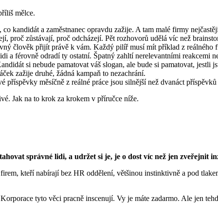
říliš mělce.
 co kandidát a zaměstnanec opravdu zažije. A tam malé firmy nejčastěji 
zejí, proč zůstávají, proč odcházejí. Pět rozhovorů udělá víc než brainst
ný člověk přijít právě k vám. Každý pilíř musí mít příklad z reálného 
lidi a férovně odradí ty ostatní. Špatný zahltí nerelevantními reakcemi 
andidát si nebude pamatovat váš slogan, ale bude si pamatovat, jestli j
áček zažije druhé, žádná kampaň to nezachrání.
é příspěvky měsíčně z reálné práce jsou silnější než dvanáct příspěvků 
ivé. Jak na to krok za krokem v příručce níže.
hovat správné lidi, a udržet si je, je o dost víc než jen zveřejnit in
firem, kteří nabírají bez HR oddělení, většinou instinktivně a pod tlak
orporace tyto věci pracně inscenují. Vy je máte zadarmo. Ale jen tehdy, 