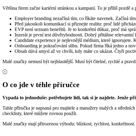
Většina firem začne kariérní stránkou a kampaní. To je příliš pozdě a p
Employer branding nezačíná tím, co říkáte navenek. Začíná tím,
Před jakoukoli komunikací si přiznejte realitu: proč lidé přichá
EVP není seznam benefitů. Je to konkrétní důkaz, proč má správ
Inzerát je první test důvěryhodnosti. Dobrý přitáhne relevantní 
Candidate experience je nejlevnější médium, které ignorujete. K
Onboarding je pokračování slibu. Pokud firma říká jedno a nov
Obsah dává smysl až ve chvíli, kdy máte co ukázat. Čtyři poctiv
Malé značky nemusí být nejhlasitější. Musí být čitelné, rychlé a pravd
O co jde v téhle příručce
Vypadá to jednoduše: potřebujete lidi, tak si je najdete. Jenže přita
Tahle příručka je napsaná pro majitele a manažery malých a středních 
checklisty, které můžete rovnou použít.
Malé značky mají přirozenou výhodu: blízkost, rychlost, konkrétnost. K