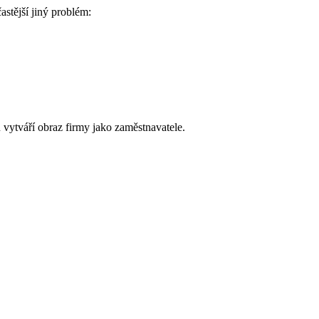
astější jiný problém:
 vytváří obraz firmy jako zaměstnavatele.