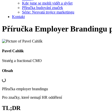
Kde jsme se mohli vidět a slyšet
Příručka budování značek
Série: Nesvatá trojice marketingu
Kontakt
Příručka Employer Brandingu p
Pavel Cahlík
Stratég a fractional CMO
Obsah
Příručka employer brandingu
Pro značky, které nemají HR oddělení
TL;DR