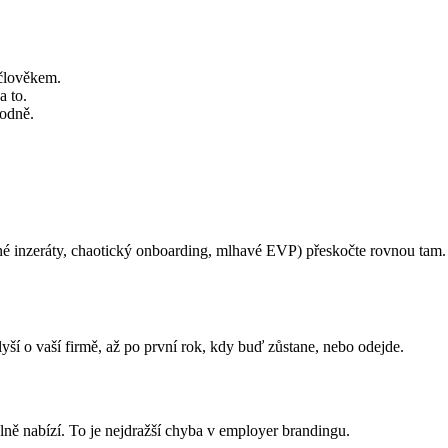
 člověkem.
a to.
hodně.
né inzeráty, chaotický onboarding, mlhavé EVP) přeskočte rovnou tam. 
lyší o vaší firmě, až po první rok, kdy buď zůstane, nebo odejde.
álně nabízí. To je nejdražší chyba v employer brandingu.