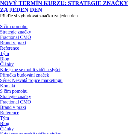
NOVÝ TERMÍN KURZU: STRATEGIE ZNAČKY
ZA JEDEN DEN
Přijďte si vybudovat značku za jeden den
S čím pomohu
Strategie značky
Fractional CMO
Brand v praxi
Reference
Tým
Blog
Články
Kde jsme se mohli vidět a slyšet
Příručka budování značek
Série: Nesvatá trojice marketingu
Kontakt
S čím pomohu
Strategie značky
Fractional CMO
Brand v praxi
Reference
Tým
Blog
Články