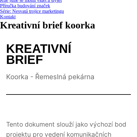
Kde jsme se mohli vidět a slyšet
Příručka budování značek
Série: Nesvatá trojice marketingu
Kontakt
Kreativní brief koorka
KREATIVNÍ
BRIEF
Koorka - Řemeslná pekárna
Tento dokument slouží jako výchozí bod
projektu pro vedení komunikačních