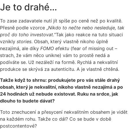
Je to drahé…
To zase zadavatele nutí jít spíše po ceně než po kvalitě.
Přesně podle vzorce „
Nikdo to nečte nebo nesleduje, tak
proč do toho investovat.
“Tak jako reakce na tuto situaci
vznikly
stories
. Obsah, který vlastně nikoho úplně
nezajímá, ale díky
FOMO efektu
(fear of missing out –
strach, že vám něco unikne) vám to prostě nedá a
podíváte se. Už nezáleží na formě. Rychlá a nekvalitní
produkce se skrývá za autenticitu. A je vlastně chtěná.
Takže když to shrnu: produkujete pro vás stále drahý
obsah, který je nekvalitní, nikoho vlastně nezajímá a po
24 hodinách už nebude existovat. Ruku na srdce, jak
dlouho to budete dávat?
Toto znechucení a přesycení nekvalitním obsahem je vidět
na každém rohu. Takže co dál? Co se bude v době
postcontentové?