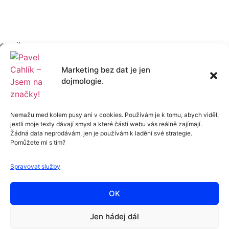
Značkový newsletter
jednou za měsíc o tom, jak budovat
značku a brand marketingu.
email
Marketing bez dat je jen
dojmologie.
Přihlásit se
©2026 Všechna práva vyhrazena. Ceny bez DPH, pokud
není uvedeno jinak. Vždy platí
VOP
.
Nemažu med kolem pusy ani v cookies. Používám je k tomu, abych viděl,
Většina markeťáků v ČR tenhle newsletter
neodebírá
.
jestli moje texty dávají smysl a které části webu vás reálně zajímají.
Žádná data neprodávám, jen je používám k ladění své strategie.
Pomůžete mi s tím?
Ale přes
1
6
4
3
Spravovat služby
jich má ale
výhodu
,
kterou můžete mít i vy.
OK
Stačí se přihlásit a získat taky náskok před konkurencí.
Jen hádej dál
Email