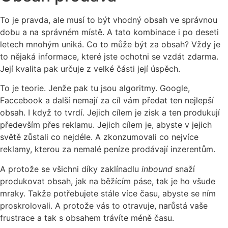
To je pravda, ale musí to být vhodný obsah ve správnou
dobu a na správném místě. A tato kombinace i po deseti
letech mnohým uniká. Co to může být za obsah? Vždy je
to nějaká informace, které jste ochotni se vzdát zdarma.
Její kvalita pak určuje z velké části její úspěch.
To je teorie. Jenže pak tu jsou algoritmy. Google,
Faccebook a další nemají za cíl vám předat ten nejlepší
obsah. I když to tvrdí. Jejich cílem je zisk a ten produkují
především přes reklamu. Jejich cílem je, abyste v jejich
světě zůstali co nejdéle. A zkonzumovali co nejvíce
reklamy, kterou za nemalé peníze prodávají inzerentům.
A protože se všichni díky zaklínadlu
inbound
snaží
produkovat obsah, jak na běžícím páse, tak je ho všude
mraky. Takže potřebujete stále více času, abyste se ním
proskrolovali. A protože vás to otravuje, narůstá vaše
frustrace a tak s obsahem trávíte méně času.