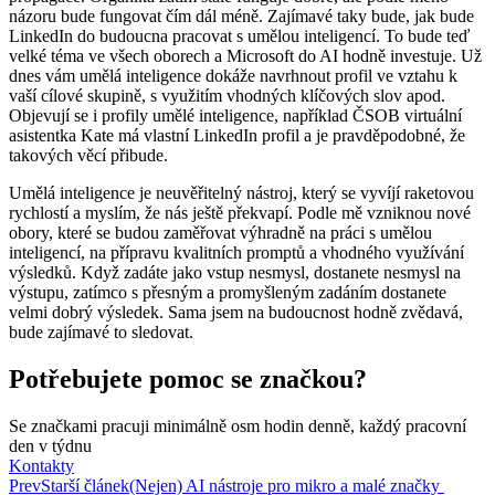
názoru bude fungovat čím dál méně. Zajímavé taky bude, jak bude
LinkedIn do budoucna pracovat s umělou inteligencí. To bude teď
velké téma ve všech oborech a Microsoft do AI hodně investuje. Už
dnes vám umělá inteligence dokáže navrhnout profil ve vztahu k
vaší cílové skupině, s využitím vhodných klíčových slov apod.
Objevují se i profily umělé inteligence, například ČSOB virtuální
asistentka Kate má vlastní LinkedIn profil a je pravděpodobné, že
takových věcí přibude.
Umělá inteligence je neuvěřitelný nástroj, který se vyvíjí raketovou
rychlostí a myslím, že nás ještě překvapí. Podle mě vzniknou nové
obory, které se budou zaměřovat výhradně na práci s umělou
inteligencí, na přípravu kvalitních promptů a vhodného využívání
výsledků. Když zadáte jako vstup nesmysl, dostanete nesmysl na
výstupu, zatímco s přesným a promyšleným zadáním dostanete
velmi dobrý výsledek. Sama jsem na budoucnost hodně zvědavá,
bude zajímavé to sledovat.
Potřebujete pomoc se značkou?
Se značkami pracuji minimálně osm hodin denně, každý pracovní
den v týdnu
Kontakty
Prev
Starší článek
(Nejen) AI nástroje pro mikro a malé značky