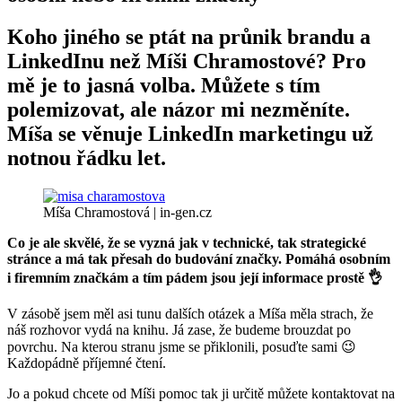
Koho jiného se ptát na průnik brandu a
LinkedInu než Míši Chramostové? Pro
mě je to jasná volba. Můžete s tím
polemizovat, ale názor mi nezměníte.
Míša se věnuje LinkedIn marketingu už
notnou řádku let.
Míša Chramostová | in-gen.cz
Co je ale skvělé, že se vyzná jak v technické, tak strategické
stránce a má tak přesah do budování značky. Pomáhá osobním
i firemním značkám a tím pádem jsou její informace prostě 👌
V zásobě jsem měl asi tunu dalších otázek a Míša měla strach, že
náš rozhovor vydá na knihu. Já zase, že budeme brouzdat po
povrchu. Na kterou stranu jsme se přiklonili, posuďte sami 😉
Každopádně příjemné čtení.
Jo a pokud chcete od Míši pomoc tak ji určitě můžete kontaktovat na