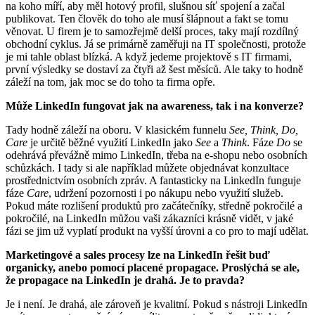
na koho míří, aby měl hotový profil, slušnou síť spojení a začal
publikovat. Ten člověk do toho ale musí šlápnout a fakt se tomu
věnovat. U firem je to samozřejmě delší proces, taky mají rozdílný
obchodní cyklus. Já se primárně zaměřuji na IT společnosti, protože
je mi tahle oblast blízká. A když jedeme projektově s IT firmami,
první výsledky se dostaví za čtyři až šest měsíců. Ale taky to hodně
záleží na tom, jak moc se do toho ta firma opře.
Může LinkedIn fungovat jak na awareness, tak i na konverze?
Tady hodně záleží na oboru. V klasickém funnelu
See, Think, Do,
Care
je určitě běžné využití LinkedIn jako
See
a
Think
. Fáze
Do
se
odehrává převážně mimo LinkedIn, třeba na e-shopu nebo osobních
schůzkách. I tady si ale například můžete objednávat konzultace
prostřednictvím osobních zpráv. A fantasticky na LinkedIn funguje
fáze
Care
, udržení pozornosti i po nákupu nebo využití služeb.
Pokud máte rozlišení produktů pro začátečníky, středně pokročilé a
pokročilé, na LinkedIn můžou vaši zákazníci krásně vidět, v jaké
fázi se jim už vyplatí produkt na vyšší úrovni a co pro to mají udělat.
Marketingové a sales procesy lze na LinkedIn řešit buď
organicky, anebo pomocí placené propagace. Proslýchá se ale,
že propagace na LinkedIn je drahá. Je to pravda?
Je i není. Je drahá, ale zároveň je kvalitní. Pokud s nástroji LinkedIn