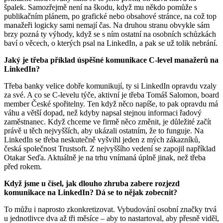
špalek. Samozřejmě není na škodu, když mu někdo pomůže s
publikačním plánem, po grafické nebo obsahové stránce, na což top
manažeři logicky sami nemají čas. Na druhou stranu obvykle sám
brzy pozná ty výhody, když se s ním ostatní na osobních schůzkách
baví o věcech, o kterých psal na LinkedIn, a pak se už tolik nebrání.
Jaký je třeba příklad úspěšné komunikace C-level manažerů na
LinkedIn?
Třeba banky velice dobře komunikují, ty si LinkedIn opravdu vzaly
za své. A co se C-levelu týče, aktivní je třeba Tomáš Salomon, board
member České spořitelny. Ten když něco napíše, to pak opravdu má
váhu a větší dopad, než kdyby napsal stejnou informaci řadový
zaměstnanec. Když chceme ve firmě něco změnit, je důležité začít
právě u těch nejvyšších, aby ukázali ostatním, že to funguje. Na
LinkedIn se třeba neskutečně vyšvihl jeden z mých zákazníků,
česká společnost Trustsoft. Z nejvyššího vedení se zapojil například
Otakar Seďa. Aktuálně je na trhu vnímaná úplně jinak, než třeba
před rokem.
Když jsme u čísel, jak dlouho zhruba zabere rozjezd
komunikace na LinkedIn? Dá se to nějak zobecnit?
To můžu i naprosto zkonkretizovat. Vybudování osobní značky trvá
u jednotlivce dva až tři měsíce – aby to nastartoval, aby přesně viděl,