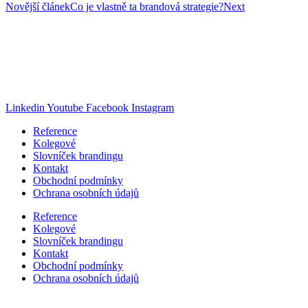
Novější článek
Co je vlastně ta brandová strategie?
Next
Pavel Cahlík
Jsem na značky!
pavel@jsemnaznacky.cz
+420 608 069 027
Linkedin
Youtube
Facebook
Instagram
Reference
Kolegové
Slovníček brandingu
Kontakt
Obchodní podmínky
Ochrana osobních údajů
Reference
Kolegové
Slovníček brandingu
Kontakt
Obchodní podmínky
Ochrana osobních údajů
Zůstaňme ve spojení!