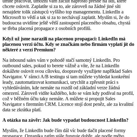
umíte pracovat, umožní vám zacílit naprosto přesně na lidi, které
chcete oslovit. Zaplatíte si za to, ale zároveň na žádné jiné síti
nenajdete tolik zástupců vyššího top managementu. LinkedIn a
Microsoft to vědí a tak si za to nechávají zaplatit. Myslím si, že do
budoucna uvidíme ještě větší zastoupení placeného obsahu, chystá
se třeba placená propagace z osobních profilů.
Když už jsme narazili na placenou propagaci: LinkedIn má
placenou verzi účtu. Kdy se značkám nebo firmám vyplatí jít do
některé z verzí Premium?
Na inbound sales vám v pohodě stačí samotný LinkedIn. Pro
outbound sales, pokud to berete vážně a víte, že na LinkedIn
dokážete oslovit svou cílovku, doopravdy využijete například Sales
Navigator. V rámci A/B testingu si tam můžete vyhledat konkrétní
leady, zautomatizovat komunikaci, urychlit a zpřesnit práci s
vyhledáváním, kde nemáte na rozdíl od základní verze žádná
omezení. Zároveň vidíte každého, kdo se vám kdy podíval na profil,
což v běžném účtu taky nemáte. A můžete si propojit Sales
Navigator s firemním CRM. Licence stojí dost peněz, ale za kvalitní
data se zkrátka platí.
A otázka na závěr: Jak bude vypadat budoucnost LinkedIn?
Myslím, že LinkedIn bude čím dál víc bude tlačit placené formy
propagace. Organika zatím stále funguje dobře, ale podle mého