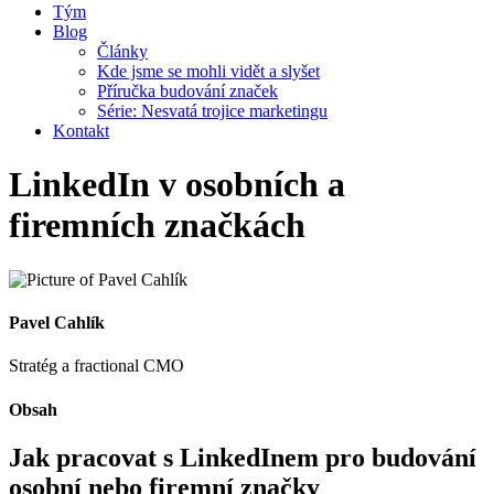
Tým
Blog
Články
Kde jsme se mohli vidět a slyšet
Příručka budování značek
Série: Nesvatá trojice marketingu
Kontakt
LinkedIn v osobních a
firemních značkách
Pavel Cahlík
Stratég a fractional CMO
Obsah
Jak pracovat s LinkedInem pro budování
osobní nebo firemní značky