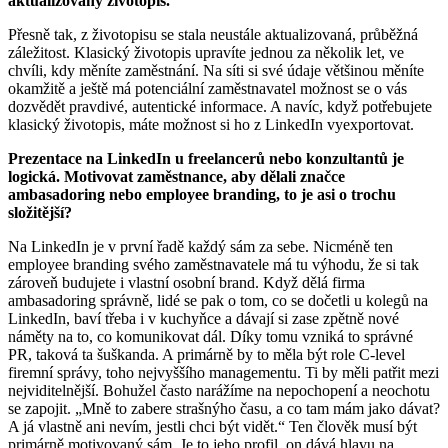
aktualizovaný životopis.
Přesně tak, z životopisu se stala neustále aktualizovaná, průběžná
záležitost. Klasický životopis upravíte jednou za několik let, ve
chvíli, kdy měníte zaměstnání. Na síti si své údaje většinou měníte
okamžitě a ještě má potenciální zaměstnavatel možnost se o vás
dozvědět pravdivé, autentické informace. A navíc, když potřebujete
klasický životopis, máte možnost si ho z LinkedIn vyexportovat.
Prezentace na LinkedIn u freelancerů nebo konzultantů je
logická. Motivovat zaměstnance, aby dělali značce
ambasadoring nebo employee branding, to je asi o trochu
složitější?
Na LinkedIn je v první řadě každý sám za sebe. Nicméně ten
employee branding svého zaměstnavatele má tu výhodu, že si tak
zároveň budujete i vlastní osobní brand. Když dělá firma
ambasadoring správně, lidé se pak o tom, co se dočetli u kolegů na
LinkedIn, baví třeba i v kuchyňce a dávají si zase zpětně nové
náměty na to, co komunikovat dál. Díky tomu vzniká to správné
PR, taková ta šuškanda. A primárně by to měla být role C-level
firemní správy, toho nejvyššího managementu. Ti by měli patřit mezi
nejviditelnější. Bohužel často narážíme na nepochopení a neochotu
se zapojit. „Mně to zabere strašnýho času, a co tam mám jako dávat?
A já vlastně ani nevím, jestli chci být vidět.“ Ten člověk musí být
primárně motivovaný sám. Je to jeho profil, on dává hlavu na