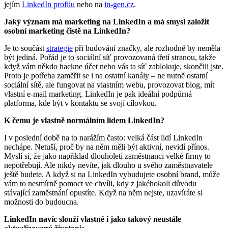
jejím
LinkedIn profilu
nebo na
in-gen.c
z
.
Jaký význam má marketing na LinkedIn a má smysl založit
osobní marketing čistě na LinkedIn?
Je to součást
strategie
při budování značky, ale rozhodně by neměla
být jediná. Pořád je to sociální síť provozovaná třetí stranou, takže
když vám někdo hackne účet nebo vás ta síť zablokuje, skončili jste.
Proto je potřeba zaměřit se i na ostatní kanály – ne nutně ostatní
sociální sítě, ale fungovat na vlastním webu, provozovat blog, mít
vlastní e-mail marketing. LinkedIn je pak ideální podpůrná
platforma, kde být v kontaktu se svojí cílovkou.
K čemu je vlastně normálním lidem LinkedIn?
I v poslední době na to narážím často: velká část lidí LinkedIn
nechápe. Netuší, proč by na něm měli být aktivní, nevidí přínos.
Myslí si, že jako například dlouholetí zaměstnanci velké firmy to
nepotřebují. Ale nikdy nevíte, jak dlouho u svého zaměstnavatele
ještě budete. A když si na LinkedIn vybudujete osobní brand, může
vám to nesmírně pomoct ve chvíli, kdy z jakéhokoli důvodu
stávající zaměstnání opustíte. Když na něm nejste, uzavíráte si
možnosti do budoucna.
LinkedIn navíc slouží vlastně i jako takový neustále